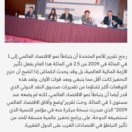
رجح تقرير للأمم المتحدة أن يتباطأ نمو الاقتصاد العالمي إلى 1
في المائة في 2009 من 2.5 في المائة هذا العام بفعل تأثير
الأزمة المالية العالمية، بل وقد يحدث انكماش إذا اتضح أن حزم
التحفيز كانت أقل مما ينبغي وبعد فوات الأوان. وتعد هذه
التوقعات أكثر تشاؤما من تقديرات صندوق النقد الدولي الذي
قدر أيضا أن يتباطأ نمو الاقتصاد العالمي، لكنه لم يضعه عند
مستوى 1 في المائة. وحث تقرير"وضع وآفاق الاقتصاد العالمي
2009" الذي صدرت نسخة مبكرة منه في مؤتمر للتنمية الذي
تستضيفه الدوحة، على برامج تحفيز عالمية منسقة للحد من
تأثير التباطؤ في اقتصادات الغرب على الدول الفقيرة.