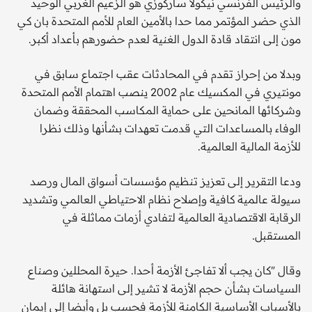
والرئيس الفرنسي نيكولا ساركوزي هو الزعيم الغربي الوحيد
الذي حضر المؤتمر مما حدا بالأمين العام للأمم المتحدة بان كي
مون إلى انتقاد قادة الدول الغنية لعدم حضورهم بأعداد أكبر.
وبدلا من إحراز تقدم في المحادثات عقب اجتماع سابق في
مونتيري في المكسيك عام 2002 ينصب اهتمام الأمم المتحدة
وشركائها المانحين على حماية المكاسب المحققة وضمان
الوفاء بالمساعدات التي قدمت تعهدات بشأنها وذلك نظرا
للأزمة المالية العالمية.
ودعا التقرير إلى تعزيز تنظيم مؤسسات أسواق المال ورصد
سيولة عالمية كافية وإصلاح نظام الاحتياطي العالمي وتشديد
الرقابة الاقتصادية العالمية لتفادي أزمات مماثلة في
المستقبل.
وقال "كان يجب ألا تفاجئ الأزمة أحدا. حيرة المحللين وصناع
السياسات بشأن حجم الأزمة لا تشير إلى استهانة هائلة
بالأسباب الأساسية الكامنة للأزمة فحسب بل وأيضا إلى إيمان