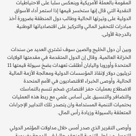
المقومة بالعملة الأمريكية وينعكس سلبا على الاحتياطيات
النقدية التي قال إنها ستخسر قيمها إذا استمر أداء الأسواق
الدولية على وتيرتها الحالية وطالب دول المنطقة بضرورة أخذ
مبادرات للتحفيز المالي والتركيز على اقتصادياتها الوطنية
بالدرجة الأولى.
وبين أن دول الخليج والصين سوف تشتري العديد من سندات
الخزانة العالمية. وقال إن الدول المتقدمة في مقدمتها الولايات
المتحدة وأوروبا واليابان أطلقت تعهدات بضخ سيولة قيمتها 11
تريليون دولار لإنقاذ المؤسسات الدولية ومعالجة الأزمة المالية
الحالية. وأوصى الخبراء الاقتصاديون في الأمم المتحدة
الاضطلاع بعمليات حفز اقتصادي ضخم تتسم بالتماسك
والتضافر والتنسيق على أساس علمي مع ربط هذه العمليات
بحتميات التنمية المستدامة وان يتصدر تلك التدابير الإجراءات
المتعلقة بالسيولة وزيادة رأس المال.
وأوصى التقرير الذي صدر أمس خلال مداولات المؤتمر الدولي
للتمويل من اجل التنمية المنعقد حاليا في الدوحة بضرورة