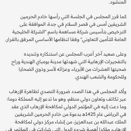
المنشود.
كما قرر المجلس في الجلسة التي رأسها خادم الحرمين
الشريفين أمس في قصر السلام في جدة، الموافقة على
الترخيص بتأسيس شركة مساهمة باسم "الشركة الخليجية
العامة للتأمين التعاوني" وفقا لنظامها الأساسي المرفق بالقرار.
وعلى صعيد آخر أعرب المجلس عن استنكاره وتنديده
بالتفجيرات الإرهابية التي شهدتها مدينة بومباي الهندية وراح
ضحيتها العشرات من الأبرياء، وعزائه لأسر وذوي الضحايا
وللحكومة والشعب الهندي.
وأكد المجلس في هذا الصدد ضرورة التصدي لظاهرة الإرهاب
عبر تكاتف وتعاون دولي منظم، وهو ما تدعو إليه المملكة دوما؛
وما دعت إليه في المؤتمر الدولي لمكافحة الإرهاب الذي عقد
في الرياض عام 1425هـ بدعوة من خادم الحرمين الشريفين
الملك عبدالله بن عبدالعزيز، من إنشاء مركز دولي لمكافحة
الإرهاب، مؤكدا أهمية شروع الدول التي شاركت في المؤتمر في