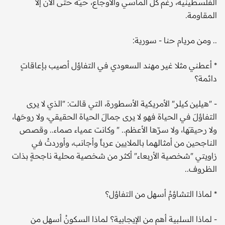
الفلسطينية، رغم كل المآسي والأوجاع، حيـّةً حتى الآن إلا
المقاومة.
.. ومن مريام حنا - سورية:
* أعطني مثلا غير مهند السعودي في التفاؤل أصيب بإعاقاتٍ
دائمة؟
- "هيلين كيلر" الأمريكية الأسطورة، التي قالت: "الذي لا يرى
التفاؤلَ في الحياة فهو لا يرى جمالَ الحياة الحقيقي، ولا روحَها،
ولا رحيقـَها، ولا سرّها الأعظم.. " وكانت عمياء صماء.. وقصص
الناجحين من أمثالهما بالملايين عرباً وأجانب، وأوردتُ في
زاويتي "شخصية الأربعاء" أكثر من شخصية محلية ناجحةٍ بذات
الظروف..
* لماذا التشاؤمُ أسهل من التفاؤل؟
- لماذا السلبية أهم من الإيجابية؟ لماذا السكونُ أسهل من