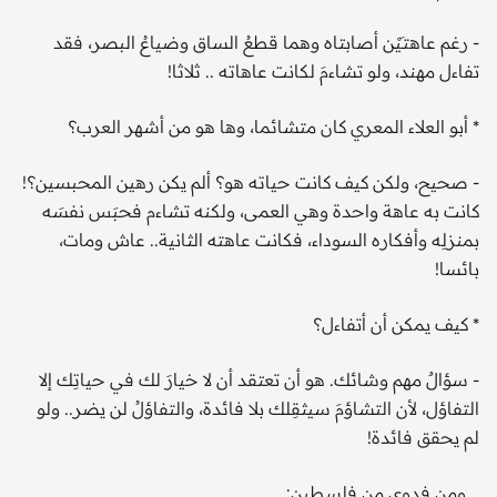
- رغم عاهتـَيْن أصابتاه وهما قطعُ الساق وضياعُ البصر، فقد
تفاءل مهند، ولو تشاءمَ لكانت عاهاته .. ثلاثا!
* أبو العلاء المعري كان متشائما، وها هو من أشهر العرب؟
- صحيح، ولكن كيف كانت حياته هو؟ ألم يكن رهين المحبسين؟!
كانت به عاهة واحدة وهي العمى، ولكنه تشاءم فحبَس نفسَه
بمنزلِه وأفكاره السوداء، فكانت عاهته الثانية.. عاش ومات،
بائسا!
* كيف يمكن أن أتفاءل؟
- سؤالٌ مهم وشائك. هو أن تعتقد أن لا خيارَ لك في حياتِك إلا
التفاؤل، لأن التشاؤمَ سيثقِلك بلا فائدة، والتفاؤلُ لن يضر.. ولو
لم يحقق فائدة!
.. ومن فدوى من فلسطين: