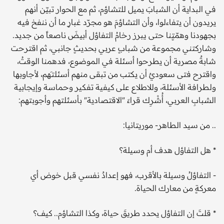
في البداية أن الشبابَ يميل للتشاؤم، ثم مع الحوار تبيّن أنهم
يريدون أن يتفاءلوا، وأن التشاؤمَ هو مجرّد غبارٍ ما أن ننفخ فيه
بجهودنا وهمّتٍنا حتى يبرز رخامُ التفاؤل أبيضَ ناصعاً من جديد.
وشاركتني مجموعة من شبابٍ عربي بحديثٍ جانبي، ثم اقترحت
شابةٌ مصرية أن يطرحوا أسئلة في الموضوع، فدهمنا الوقتُ،
واقترح فتى سعوديٌ أن يكتب من تبقى منهم أسئلتـَهم، لأجاوبها
ولطرافة الأسئلة، وللاطلاع على كيفية تفكير وحماسة وإيجابية
الشبابِ العربي، أُشْرِك قراءَ "الاقتصادية" بأسئلتهم وأجوبتهم:
.. من سيد الطاهر- موريتانيا:
* هل التفاؤل هدف أم وسيلة؟
- التفاؤلُ وسيلة بالأقرب، فهو إعدادٌ نفسي قبل خوض أي
معركةٍ من معارك الحياة.
* قلتَ إن التفاؤل يحدد طريقَ حياة، وكذا التشاؤم.. كيف؟