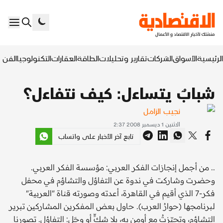
الرئيسية
الأسواق
الشركات
تقارير وتحليلات
الطاقة
العقارات
التكنولوجيا
الفن ا
شبابٌ يتساءل: كيف نتفاءل؟
نجيب الزامل
الاثنين 1 ديسمبر 2008 2:37
تابع آخر الأخبار على واتساب
.. من أجمل إنجازات الفكر العربي: مؤسسة الفكر العربي.
وحضرت وشاركت في ندوة عن التفاؤل والتشاؤم في محفل
فكر-7 الذي أقيم في القاهرة، أعدته وصورته قناة "العربية"
لبرنامجها (حوارُ العرب). حاول بعض المفكرين المشاركين تبرير
التشاؤم، وتحيّزتُ مع أومن به، بلا شكٍّ أو وجَل: التفاؤل. تصورنا