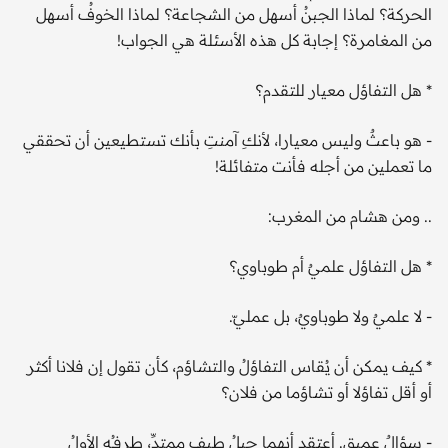
الحركة؟ لماذا الجبنُ أسهل من الشجاعة؟ لماذا الخوفُ أسهل
من المغامرة؟ إجابة كل هذه الأسئلة هي الجواب!
* هل التفاؤل معيار للتقدم؟
- هو باعثٌ وليس معيارا، لأنكِ آمنتِ بأنك تستطيعين أن تحققي
ما تعملين من أجله فأنت متفائلة!
.. ومن هشام من المغرب:
* هل التفاؤل علميٌ أم طوباوي؟
- لا علميٌ ولا طوباويٌ، بل عمليّ.
* كيف يمكن أن يُقاس التفاؤلُ والتشاؤم، كأن تقول إن فلانا أكثر
أو أقل تفاؤلا أو تشاؤما من فلان؟
- سؤالٌ عميق. أعتقد أنهما حبلُ طيفٍ ممتدِّ، طرفـُه الأولُ