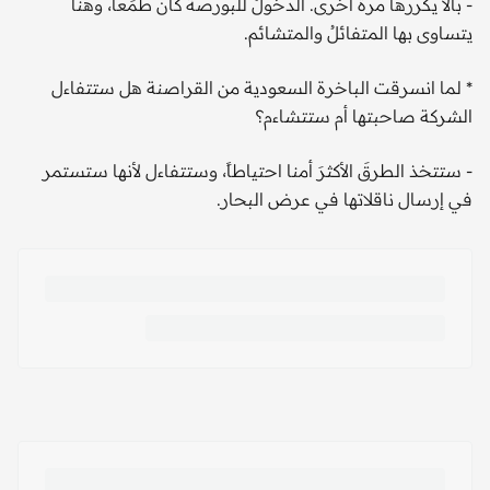
- بألا يكررها مرة أخرى. الدخولُ للبورصة كان طمَعا، وهنا
يتساوى بها المتفائلُ والمتشائم.
* لما انسرقت الباخرة السعودية من القراصنة هل ستتفاءل
الشركة صاحبتها أم ستتشاءم؟
- ستتخذ الطرقَ الأكثرَ أمنا احتياطاً، وستتفاءل لأنها ستستمر
في إرسال ناقلاتها في عرض البحار.