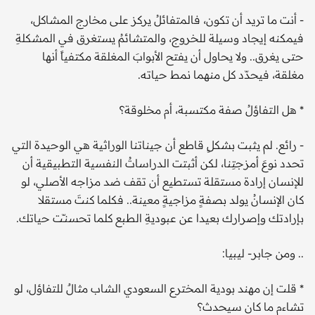
- أنت ما تريد أن تكون، فالمتفائلُ يركز على مخارج المشاكل،
فيمكنه إيجاد وسيلة للخروج، والمتشائمُ يستغرق في المشكلةِ
حتى يغرق.. ولا يحاول أن يفتح الأبوابَ المغلقة مكتفياً أنها
مغلقة، فيحدّد كل منهما نمط حياته.
* هل التفاؤلُ صفة مكتسبة، أم مخلوقة؟
- رائع. لم يثبت بشكلٍ قاطع أن جيناتنا الوراثية هي الوحيدة التي
تحدد نوعَ أمزجتِنا، لكن أثبتت الدراساتُ النفسية التطبيقية أن
للإنسان إرادة مستقلة تستطيع أن تقف ضد مزاجه الأصلي، لو
كان الإنسانُ يولد بصفةٍ مزاجيةٍ معينة.. فكلما كنتَ مستقلا
بإرادتك وإصرارك بعيدا عن عبوديةِ الطبع كلما تحسنـّت حياتك.
.. ومن جابر- ليبيا:
* قلت إن مهند بودية المخترع السعودي الشاب مثالٌ للتفاؤل، لو
تشاءم ما كان سيحدث؟