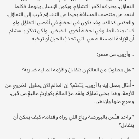
التفاؤل، وطرفه الآخر التشاؤم، ويكون الإنسان بينهما، فكلما
ابتعد عن منتصف المسافة بعيدا عن التشاؤم قرب إلى التفاؤل،
والعكس كذلك.. وقد تكون في لحظةٍ في أقصى التفاؤل ولو
كنت متشائما، وفي لحظة أخرى النقيض.. ولكن تذكـّر يا هشام
أن الإرادة المستقلة هي التي تجذبُ الحبلَ أو ترخيه.
.. وأروى، من مصر:
* هل مطلوبٌ من العالـَم ن يتفاءلَ والأزمة المالية ضاربة؟
- أُمـّال يعمل إيه يا أروى.. يـُلـْطـُم؟ إن العالمَ الآن يحاول الخروج من
الأزمة، وهذا يعني تفاؤلا، ولقد مرّ العالمُ بكوارثٍ ماليةٍ من قبل،
وخرج منها وازدهر..
* واحد فلـِّس بالبورصة وباع اللي وراه وقدامه، كيف يمكن أن
يتفاءل؟