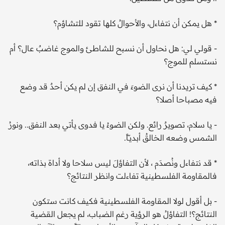
* هل يمكن أن نتفاءل، والأحوالُ كلها تقود للتشاؤم؟
- قولي لي: هل نحاول أن نسبح للشاطئ والموج غاضبٌ عال؟ أم
نستسلم للموج؟
* كيف تريدنا أن نرى الضوءَ في النفق إن لم يكن أحدٌ قد وضع
فيه مصباحا أصلا؟
- يا سلام، تصويرٌ رائع. ولكن الضوءُ يا فدوى يأتي بعد النفق.. ونورُ
الشمس وضعه الخالقُ أبديـّاً.
* قد نتفاءل ونُصدَم ، لأن التفاؤلَ ليس سلاحا ولا أداة بذاته،
فالمقاومة الفلسطينية تفاءلت وانظر النتائج؟
- بل أقول لولا المقاومة الفلسطينية فكيف كانت ستكون
النتائج؟! التفاؤلُ هو الرؤية رغم الضباب، لم يجعل القضية