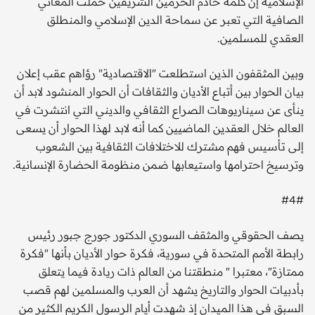
الإسلامية إن كلمة خادم الحرمين الشريفين حملت المعاني
الصافية التي تعبر عن سماحة الدين الإسلامي والمنطلق
العقدي للمسلمين.
وبين المثقفون الذين استطلعت "الاقتصادية" رؤاهم عقب إعلان
بيان الحوار بين أتباع الأديان والثقافات أن الحوار المنشود لابد أن
ينأى عن سيناريوهات الصراع الثقافي والديني التي انتشرت في
العالم خلال العقدين الماضيين كما أنه لابد لهذا الحوار أن يسعى
إلى تأسيس فهم مشترك للاختلافات الثقافية بين الشعوب
وترسيخ احترامها واستيعابها ضمن منظومة الحضارة الإنسانية.
#4#
يصف الحقوقي والمثقف السوري الدكتور جورج جبور رئيس
رابطة الأمم المتحدة في سورية، فكرة حوار الأديان بأنها "فكرة
ممتازة"، معتبرا " منطقتنا من العالم ذات ريادة فيما يتعلق
بأدبيات الحوار والتاريخ يشهد أن العرب والمسلمين لهم قصب
السبق في هذا الميدان إذ شهدت أيام الرسول الكريم الكثير من