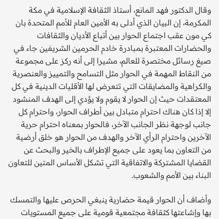
وقال الدكتور فهد المانع، أستاذ الثقافة الإسلامية في مكة
المكرمة، إن البيان الذي أدلى به الأمين العام للأمم المتحدة بان
كي مون عقب اجتماع الحوار بين أتباع الأديان والثقافات
والحضارات المعتبرة بمبادرة خادم الحرمين الشريفين جاء في
صيغ رسائل مختصرة للعالم، مشيرا إلى أنه ركز على مجموعة
من النقاط المهمة في الحوار مثل التسامح والتمييز والعنصرية
والكراهية والمضايقات التي تتعرض لها الأقليات الدينية في كل
المعتقدات حيث إن الحوار لا يقوم ولا يؤدي إلى الهدف المنشود
إلا إذا كان هناك احترام متبادل بين أطراف الحوار، واحترام كل
جانب لوجهة نظر الجانب الآخر، فالحوار بمعناه احترام حرية
الآخرين واحترام الرأي الآخر والهدف من الحوار هو خلق أرضية
من التعاون بما يعود على جميع الإطراف بالخير والبحث عن
القضايا المشتركة والاتفاقية التي تشكل الأساس المتين للتعاون
البناء بين الأمم والشعوب.
وأضاف أن الحوار قيمة حضارية ينبغي الحرص عليها والتمسك
بها وإشاعتها كثقافة مجتمعية قومية على جميع المستويات