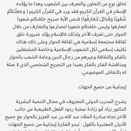
لخلق نوع من التعاون والتعرف بين الشعوب وهذا ما يؤكده
الإسلام في القرآن الكريم فقد ورد في القرآن الكريم ( وَجَعَلْنَاكُمْ
شُعُوبًا وَقَبَائِلَ لِتَعَارَفُوا) فنص الآية صريح خلقناكم شعوبا
لتعارفوا وليس خلقناكم شعوبا لتصارعوا والتعارف من خلال
الحوار حتى تعرف الآخر ولذلك فالإسلام يؤكد ضرورة خلق
ثقافة مجتمعة إسلامية هي ثقافة الحوار وعلى ذلك هناك
تكليف إسلامي لكل الشعوب الإسلامية وخاصة المشتغلين
بالفكر والثقافة وغيرهم من رجال الدين وعامة الشعب بالحوار
ومناقشة الفكر بالفكر بعيدا عن التجريح الشخصي الذي لا صلة
له بالنقاش الموضوعي.
إيجابية من جميع الجهات
يشرح المدرب الدولي المعروف في مجال التنمية البشرية
الدكتور زياد أبو زنادة عملية ردود الفعل الطبيعية من جانب
الآخر تجاه مبادرة الملك عبد الله بن عبد العزيز بالحوار مع جميع
الأديان المعتبرة بالقول : تبدو الفكرة إيجابية من جميع الجهات