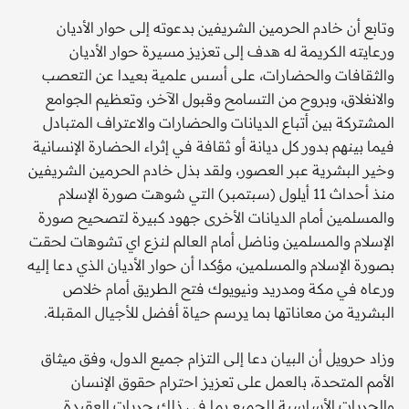
وتابع أن خادم الحرمين الشريفين بدعوته إلى حوار الأديان
ورعايته الكريمة له هدف إلى تعزيز مسيرة حوار الأديان
والثقافات والحضارات، على أسس علمية بعيدا عن التعصب
والانغلاق، وبروح من التسامح وقبول الآخر، وتعظيم الجوامع
المشتركة بين أتباع الديانات والحضارات والاعتراف المتبادل
فيما بينهم بدور كل ديانة أو ثقافة في إثراء الحضارة الإنسانية
وخير البشرية عبر العصور، ولقد بذل خادم الحرمين الشريفين
منذ أحداث 11 أيلول (سبتمبر) التي شوهت صورة الإسلام
والمسلمين أمام الديانات الأخرى جهود كبيرة لتصحيح صورة
الإسلام والمسلمين وناضل أمام العالم لنزع اي تشوهات لحقت
بصورة الإسلام والمسلمين، مؤكدا أن حوار الأديان الذي دعا إليه
ورعاه في مكة ومدريد ونيويوك فتح الطريق أمام خلاص
البشرية من معاناتها بما يرسم حياة أفضل للأجيال المقبلة.
وزاد حرويل أن البيان دعا إلى التزام جميع الدول، وفق ميثاق
الأمم المتحدة، بالعمل على تعزيز احترام حقوق الإنسان
والحريات الأساسية للجميع بما في ذلك حريات العقيدة