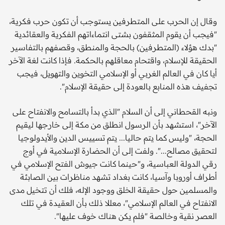
وقال إن الحرب على المتطرفين يستوجب أن تكون حرب فكرية،
"فيجب أن يقوم المثقفون بشتى انتماءاتهم الفكرية والعقائدية
"بدك هؤلاء (المتطرفين) بالحجة والمنطق، وقصفهم بالتفاسير
الحقيقة للإسلام، واقتحام معاقلهم بالحكمة. فإذا كانت لغة الآخر
أيا كان في العالم الغربي أو الإسلامي التخوين والتهويل، فيجب
تجفيف هذه المنابع بالعودة إلى حقيقة الإسلام".
ونبه القحطاني إلى أن السلام "الذي بدأ بالتسامح والانفتاح على
الآخر"، استشهد بأن الرسول انطلق من مكة إلى خارجها ليقيم
الحجة، "وليس كما يتم حاليا... يتم تسييس الدين والأيدولوجيا
لتحقيق مصالح...". ولفت إلى أن الحضارة الإسلامية في أوج
رقي الدولة العباسية، و"حينما كانت جيوش الفتح الإسلامي في
أطراف أوروبا وآسيا، كانت بغداد تشهد مناظرات بين الصابئة
والمسلمين حول حقيقة الخلق ووجود الإله، فلك أن تتخيل مدى
الانفتاح في العالم الإسلامي"، معللا ذلك بأن العقيدة في تلك
العصر نقية وخالصة "فلم يكن هناك خوف عليها".