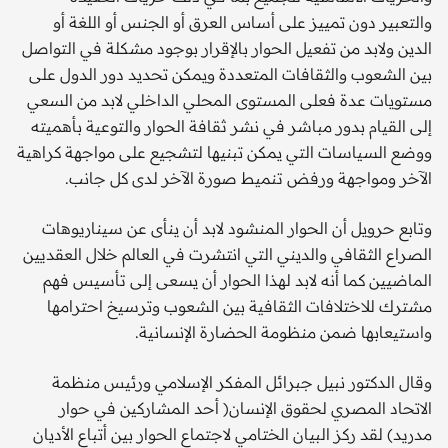
والتعبير دون تمييز على أساس العرق أو الجنس أو اللغة أو
الدين ولابد من تفعيل الحوار بالإقرار بوجود مشكلة في التواصل
بين الشعوب والثقافات المتعددة ويمكن تحديد دور الدول على
مستويات عدة فعلى المستوى المحلي الداخلي لابد من السعي
إلى القيام بدور مباشر في نشر ثقافة الحوار والتوعية بأهميته
ووضع السياسات التي يمكن تبنيها لتشجيع على مواجهة كراهية
الآخر ومواجهة ورفض تنميط صورة الآخر لدى كل جانب.
وتابع حرويل أن الحوار المنشود لابد أن ينأى عن سيناريوهات
الصراع الثقافي والديني التي انتشرت في العالم خلال العقديين
الماضيين كما أنه لابد لهذا الحوار أن يسعى إلى تأسيس فهم
مشترك للاختلافات الثقافية بين الشعوب وترسيخ احترامها
واستيعابها ضمن منظومة الحضارة الإنسانية.
وقال الدكتور نبيل جبرائل المفكر الإسلامي ورئيس منظمة
الاتحاد المصري لحقوق الإنسان( أحد المشاركين في حوار
مدريد) لقد ركز البيان الختامي لاجتماع الحوار بين أتباع الأديان