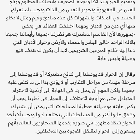
وتقديم الغير ونبذ الأنا ونجدة الضعيف وأنصاف المظلوم ورفع
الغبن عن المقهورة وتحرير النفس من الذات وتجنب استغراق
الجسد في الملذات والشهوات كل هذه مبادئ وقيم ومثل لا يخلو
منها أي دين من الأديان ومهما اختلفت العقائد في بعض
جمهورها لأن القاسم المشترك هو نظرتنا جميعا وأيماننا جميعا
بالإله الواحد خالق البشر والسماء والأرض وحوار الأديان الذي
دعا إليه خادم الحرمين الشريفين لابد أن يكون له هدف فهو
وسيلة وليس غاية.
وقال إن الحوار قد يوصلنا إلي نتائج مشتركة أو قد يوصلنا إلى
مرحلة مهمة من مراحل التقارب أو لا يؤدي بنا إلى ما نتفق عليه
جميعا ولكن المهم أن يصل بنا في النهاية إلى أرضية الاحترام
المتبادل حتى مع أوجه الاختلاف. إن الحوار في نظرنا يجب أن
يكون غايته ووسيلته تغطية المساحات التي يمكن أن نشترك
ونتفق عليها أكثر من المساحات التي نختلف فيها ويجب ألا يأخذ
الحوار شكلا مظهريا في صورة يقدمها المتحاورون للعالم بأنهم
يسعون إلى الحوار لتقلقل الفجوة بين المختلفين.