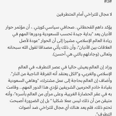
#3#
لا مجال للتراخي أمام المتطرفين
يؤكد داهم القحطاني ـ صحافي سياسي كويتي ـ ، أن مؤتمر حوار
الأديان يعد "بداية جيدة تحسب للسعودية ودورها المهم في
ريادة العالم الإسلامي، مشيرا إلى أن الحوار "عودة لأصل
العلاقات بين الأديان"، وأن ذلك يأتي مصداقا لقول الله سبحانه
وتعالى (وجادلهم بالتي هي أحسن).
وزاد إن العالم يعيش حاليا في عصر التطرف، في العالم
الإسلامي والغربي، و"الكل يعتقد أنه الفرقة الناجية من النار".
وأضاف إن العالم بحاجة إلى عمل مشترك، "وهاهي السعودية
بقيادة خادم الحرمين الشريفين تؤدي هذا الدور المهم... وقامت
به في عقر الحضارة الغربية، وعلى مرأى من العالم بأسره"، وأنه
متيقن من أن ذلك ليس عملا شكليا " بل إن الضرورة أصبحت
تحتم ذلك، فلم يعد هناك أي مجال للتراخي ضد أصوات
التطرف".