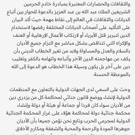
والثقافات والحضارات المعتبرة بمبادرة خادم الحرمين
الشريفين الملك عبد الله بن عبد العزيز بالدعوة للحوار بين أتباع
الديانات والثقافات في العالم إلى نقاط مهمة حيث أكد البيان
على التأكيد على أصحاب الديانات المختلفة رفضها لاستخدام
الدين لتبرير قتل الأبرياء أو لارتكاب الأعمال الإرهابية أو العنف
والإكراه التي تتناقض بشكل مباشر مع التزام جميع الأديان
بالسلام والعدل والمساواة ولابد من تغير الخطاب الديني بأن
يكف عن مهاجمته الدين الآخر وأتباعه واتهامه بالكفر وتغليب
دين على آخر بل يكون وسيلة هذا الخطاب هو الدعوة إلى الله
بالموعظة الحسنة.
وحث على السعي لدى الجهات الدولية بالتعاون مع المنظمات
الدولية لإنشاء ووضع قانون جنائي لمحاكمة كل من يزدري دين
من الأديان سواء كان فردا أو جماعة أو هيئة أو دولة وإنشاء
محكمة جنائية دولة لمحاكمة هؤلاء على غرار المحكمة الجنائية
الدولية لمجرمي الحرب وتابع نحن نؤمن جميعا بأن الأديان
جوهرها المودة والرحمة والمحبة والشفقة ومكارم الأخلاق