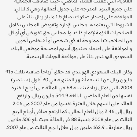
العادية، التي عقدت الثلاثاء الماضي، حيث صادقت الجمعية
على جميع البنود المدرجة على جدول أعمالها، وهي كالتالي:
الموافقة عـلـى إصدار صكوك بمبلغ 1.5 مليار ريال بناءً على
الشروط التي يعتمدها مجلس الإدارة وتفويض المجلس بكامل
الصلاحيات اللازمة لإتمام ذلك. وللمجلس حق تفويض أي أو كل
من الصلاحيات الممنوحة له لأي شخص أو أشخاص آخرين.
والموافقة على اعتماد صندوق أسهم لمصلحة موظفي البنك
السعودي الهولندي بناءً على موافقة الجهات الرسمية.
وكان البنك السعودي الهولندي قد حقق أرباحاً صافية بلغت 915
مليون ريال عن التسعة أشهر المنتهية في 30 أيلول (سبتمبر)
2008، التي تمثل زيادة بنسبة 68 في المائة على أرباح الفترة
نفسها من العام الماضي البالغة 544.9 مليون ريال. وارتفع
العائد على السهم خلال الفترة نفسها من عام 2007 من 2.06
ريال إلى 3.46 ريال للعام الحالي. كما ارتفع صافي أرباح الربع
الثالث من عام 2008 بنسبة 88 في المائة حيث بلغ 306 ملايين
ريال مقارنة بـ 162.9 مليون ريال خلال الربع الثالث من عام 2007.