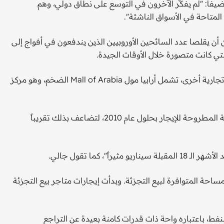
يفا: "لم يفكّر الآخرون في التوسع على نطاق دولي، وهم
لمتاحة في الأسواق الناشئة".
ن أن يقلصا عدد السائحين الأوروبيين الذين يندفعون في أفواج إلى
ي كانت متصورة خلال الأوقات الجيدة.
وفي العام المقبل، من المتوقع أن تشهد دبي انضمام ثلاثة مراكز تجارية أخرى، تشمل أرابيا مول Mall of Arabia الضخم، وهو مركز
وينتظر أن تضيف دبي 1.2 مليون متر مربع من المساحة الإجمالية المطروحة للإيجار بحلول عام 2010، لتضاعف بذلك تقريباً
"، كما تقول جالي.
ساحة المتوافرة لبيع التجزئة. وبدأت إيجارات متاجر بيع التجزئة
لنفط، باعتباره واحة ذات قدرات كامنة بعيدة عن التراجع