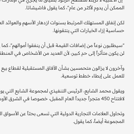
الممكن أن يدوم لأكثر من عام"، كما يقول فاشيشاتا.
لكن إنفاق المستهلك المرتبط بسنوات ازدهار الأسهم والعوائد العق
حساسية إزاء الخيارات التي ينتقونها.
"سيطلبون نوعاً من إضافات القيمة قبل أن ينفقوا أموالهم"، كما ي
لن يكون متأثراً إلى حدٍ كبير، لأن العديد من الأشخاص في المنط
وآخرون لا يزالون متحمسين بشأن الآفاق المستقبلية لقطاع بيع ال
للعمل على إبطاء خطط توسعية.
ويقول محمد الشايع، الرئيس التنفيذي لمجموعة الشايع التي
لافتتاح 450 متجراً جديداً العام المقبل، خصوصا في الشرق الأوسط، الأمر الذي يوفر سبعة آلاف فرصة عمل جديدة في المنطقة.
وتحاول العلامات التجارية الدولية التي تسعى بحثاً عن الأسواق ا
المجموعة أيضاً، كما يقول.