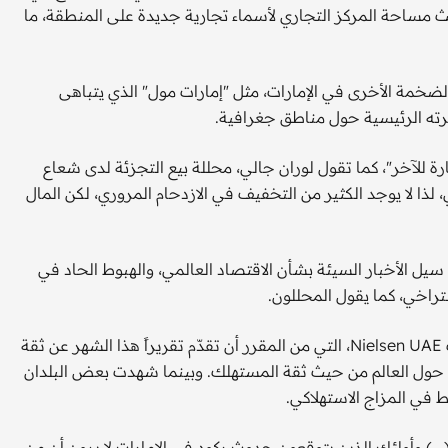
 مساحة المركز التجاري لأسماء تجارية جديدة على المنطقة، ما
الضخمة الأخرى في الإمارات، مثل "إمارات مول" الذي يتباهى
كرته الرئيسية حول مناطق جغرافية.
ارة للآخر"، كما تقول لوران جالي، محللة بيع التجزئة لدى شعاع
لذا لا يوجد الكثير من التخفيف في الازدحام المروري، لكن المال
 سيل الأخبار السيئة بشأن الاقتصاد العالمي، والهبوط الحاد في
تراخي، كما يقول المحللون.
يقول هيمانشو فاشيشاتا، مدير عام مؤسسة نيلسن في الإمارات Nielsen UAE، التي من المقرر أن تقدّم تقريراً هذا الشهر عن ثقة
ك، إن الإمارات جاءت ضمن أفضل عشرة من بين 50 بلدا حول العالم من حيث ثقة المستهلك. وبينما شهدت بعض البلدان
في المزاج الاستهلاكي.
...) وأولئك الذين يتوقعون حدوث ركود في الإمارات لا يرون أن من