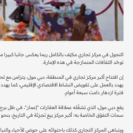
التجول في مركز تجاري مكيّف بالكامل ربما يعكس جانبا كبيرا م
توحّد الثقافات المتمازجة في هذه الإمارة.
إن افتتاح أكبر مركز تجاري في المنطقة، دبي مول، يتزامن مع لح
يهدد بالعمل على تقويض النشاط الاقتصادي الإقليمي، كما يهدد ن
فترة ازدهار دامت سبعة أعوام.
يقع دبي مول، الذي تشغّله عملاقة العقارات "إعمار"، في ظل برج 
سمات التفوّق الخاصة به: أكبر مركز بيع تجزئة في التاريخ، بنحو 600 متجر في مجمع واحد.
ويتباهي المركز التجاري كذلك باحتوائه على حوض للأحياء والنب