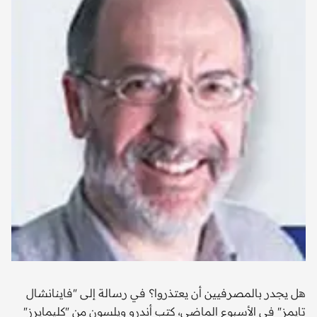
هل يجدر بالمصرفيين أن يعتذروا؟ في رسالة إلى "فاينانشال
تايمز" في الأسبوع الماضي، كتب أندرو ويلسون من "كليمايرز"