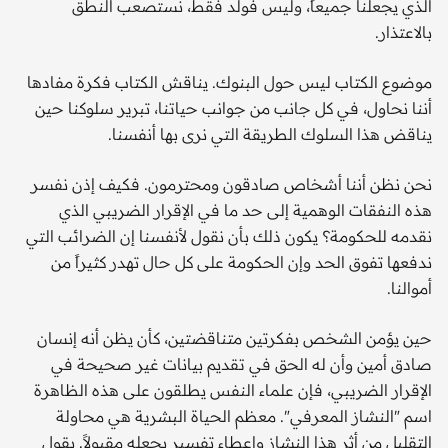
الذي يجعلنا جميعاً، وليس فولد فقط، نستصعب النطق
بالاعتذار.
موضوع الكتاب ليس حول البنوك. يناقش الكتاب فكرة مفادها
أننا نحاول، في كل جانب من جوانب حياتنا، تبرير سلوكنا حين
يناقض هذا السلوك الطريقة التي نرى بها أنفسنا.
نحن نظن أننا أشخاص صادقون ومحترمون. فكيف إذن نفسر
هذه النفقات الوهمية إلى حد ما في الإقرار الضريبي الذي
نقدمه للحكومة؟ يكون ذلك بأن نقول لأنفسنا إن الضرائب التي
ندفعها تفوق الحد وإن الحكومة على كل حال تهدر كثيراً من
أموالنا.
حين يؤمن الشخص بفكرتين متناقضتين، كأن يظن أنه إنسان
صادق أمين وأن له الحق في تقديم بيانات غير صحيحة في
الإقرار الضريبي، فإن علماء النفس يطلقون على هذه الظاهرة
اسم "النشاز المعرفي". معظم الحياة البشرية هي محاولة
التقليل من أثر هذا النشاز وإعطاء تفسير يجعله مقبولاً. يقول