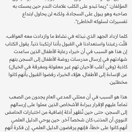
المؤلفان: "ربما تبدو على الكلب علامات الندم حين يمسك به
صاحبه وهو يبول على السجادة، ولكنه لن يحاول ابتداع
تفسيرات لسلوكه الخاطئ".
كلما ازداد الجهد الذي نبذله في نشاط ما وازدادت معه العواقب،
قلّت رغبتنا واستعدادنا في القبول بأننا ارتكبنا ذنباً. يقول الكتاب
إن هذا هو السبب في أن خبراء رعاية الأطفال الذين ساعدت
شهادتهم في إرسال مدرسات روضة الأطفال إلى السجن بتهم
كاذبة (وفي أغلب الأحيان تهم غير معقولة ومغرقة في الخيال)
عن الإساءة إلى الأطفال، هؤلاء الخبراء رفضوا القبول بأنهم كانوا
مخطئين.
هذا هو السبب في أن ممثلي المدعي العام يجدون من الصعب
تماماً عليهم الإقرار ببراءة الأشخاص الذين عملوا على إرسالهم
إلى السجن، حتى حين تُظهر أدلة إضافية من اختبارات الحامض
النووي أن المذنب كان شخصاً آخر. حين يوحي الدليل العلمي
أنهم كانوا على خطأ، فإنهم يرفضون الدليل العلمي. إن فكرة أنهم