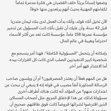
وضعوا إنساناً بريئاً خلف القضبان هي فكرة مدمرة تماماً
لكفاءتهم المهنية بحيث أنهم يرتعدون منها خوفاً.
الآن تخيل أنك فولد، وأنك بدأت العمل لدى بنك ليمان متدربا
قبل 42 سنة، وأن عليك أن تقبل بأنك كنت المسؤول عن تدمير
مؤسسة عمرها 158 عاماً، مؤسسة كانت تعد من أكثر الأسماء
احتراماً وهيبة في عالم المال.
بإمكانه أن يتحمل "المسؤولية الكاملة"، فهذا أمر ينسجم مع
شخصية كبير التنفيذيين الصلب الذي كانت كل القرارات بيده.
أما الاعتذار فهو أمر آخر.
هل من المهم فعلاً أن يعتذر المصرفيون؟ أم أن ويلسون صاحب
الرسالة المذكورة آنفاً مصيب في قوله إنه لا ينبغي أن نبحث عن
اعتذارات منهم؟ من المؤكد أنه كانت هناك أطراف أخرى
مسؤولة كذلك عن هذا الإخفاق المريع، مثل أصحاب المساكن
الذين اقترضوا لشرائها قروضاً كانت فوق طاقتهم. صحيح أن
بعضهم قد غُرِّر به. ولكن كثيرين غيرهم كانوا على ثقة أن ارتفاع