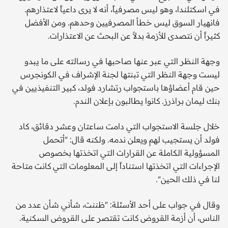
في اسكتلندا، وهو ليس مصرفياً، أنه لا يرى داعياً لاعتذارهم.
فانهيار السوق ليس خطأ المصرفيين وحدهم. ومن الأفضل
كثيراً أن نتصدى للأزمة بدلاً عن البحث عن الاعتذارات.
وجهة النظر التي عبر عنها صاحبها في رسالته على ما يبدو
ليست وجهة النظر التي تبنتها لجنة الإشراف في الكونجرس
حين قام أعضاؤها باستجواب رتشارد فولد، كبير التنفيذيين في
بنك ليمان براذرز. كانوا يطالبون بإعلان الندم.
خلال جلسة الاستجواب التي دامت ساعتان وعشر دقائق، كاد
فولد أن يستجيب لهم ويعلن ندمه. ولكنه قال: "أتحمل
المسؤولية الكاملة عن القرارات التي اتخذتها بخصوص
الإجراءات التي اتخذتها استناداً إلى المعلومات التي كانت متاحة
لنا في ذلك الحين".
وقال في جواب على أحد الأسئلة: "ظننت، شأني شأن عدد من
الناس، أن أزمة القروض كانت تقتصر على القروض السكنية.