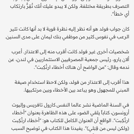
التصرف بطريقة مختلفة. ولكن لا يبدو عليك أنك تُقِرُّ بارتكاب
أي خطأ".
كان جواب فولد هو أنه نظر إليه نظرة قوية لا بد أنها كانت تثير
الرعب في نفوس كثير من موظفي بنك ليمان على مدى السنين.
شخصيات أخرى غير فولد كانت أقرب منه إلى الاعتذار. أعرب
ألان يارو، رئيس جمعية المصرفيين الاستثماريين في لندن، عن
ندمه وقال: "من الواضح أن هناك أخطاء ارتُكِبت".
هذا أقرب إلى الاعتذار من فولد، ولكن لاحظ استخدام صيغة
المبني للمجهول وهو يباعد بين الأخطاء وبين مرتكبيها.
في السنة الماضية نشر عالما النفس كارول تافريس وإليوت
أرونسون، كتاباً يلقي الضوء على هذه الظاهرة بعنوان "أخطاء
ارتُكِبت". الواقع أن العنوان الكامل للكتاب هو: "أخطاء ارتُكِبت
(ولكن ليس من قِبَلي)". يفيدنا هذا الكتاب في توضيح السبب