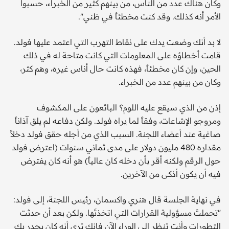
وكان هناك عدد من الناس، من بينهم كثير من الخبراء، حسبوا
الأمر أنه كذلك. وقد كنت مخطئاً في ظني".
لا بد أنك وضعت يدك على نقاط التهرب التي اعتمد عليها فولد.
قامت أخطاؤه على المعلومات التي كانت متاحة له في ذلك
الحين، وإن كان مخطئاً، فهذه كانت حال أناس غيره، وهم كثر،
وكان من بينهم عدد من الخبراء.
إذن من الذي سيقع عليه اللوم؟ البائعون على المكشوف
ومروجو الإشاعات، وفقاً لما يراه فولد. ولكن دفاعه لم يلق آذاناً
صاغية عند أعضاء اللجنة. السبب الذي من أجله حقق فولد دخلاً
مقداره 480 مليون دولار على مدى ثماني سنوات (اعترض فولد
حول الرقم ولكنه أقر بأن دخله كان عالياً) هو أنه كان يفترض
فيه أن يكون أذكى من الآخرين.
في نهاية الجلسة قال هنري واكسمان، رئيس اللجنة، إلى فولد:
"تحملتَ مسؤولية القرارات التي اتخذتَها. ولكن بعد أن حدثت
التطورات وأنت تنظر إلى الوراء الآن فإنك ترى أنه كان يجدر بك