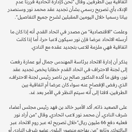
اتفاقية بين الطرفين, وقال "نحن كإدارة اتحادية قررنا عدم
الإدلاء بأي تصريح رسمي بشأن تجديد عقد محمد نور وسنصدر
بيانا رسميا خلال اليومين المقبلين لشرح جميع التفاصيل".
وعلمت "الاقتصادية" من مصدر في اتحاد القدم, أنه إذا كان ما
أرسله الاتحاد عرضا فإن نور سيكون لاعبا حرا، أما إذا كانت
اتفاقية فهي ملزمة للاعب بتجديد عقده مع النادي.
يذكر أن إدارة الاتحاد برئاسة المهندس جمال أبو عمارة رفعت
إلى لجنة الاحتراف في اتحاد القدم خطابا يخص تجديد عقد
نور، وفق ما أكده الدكتور صالح بن ناصر رئيس لجنة الاحتراف،
الذي رفض الإفصاح عنه سواء كان عرضا أم اتفاقية بين
الطرفين، لافتا إلى أنه سيتم النظر في الأمر بعد غد.
على الصعيد ذاته, أكد الأمير خالد بن فهد رئيس مجلس أعضاء
شرف النادي, أن محمد نور لاعب اتحادي, وقال "من أراد نور
فعليه دفع 66 مليون ريال"خلال تصريح له عبر روم الاتحاد عبر
البالتوك, وتابع "من يهاجم منصور البلوي عضو شرف النادي أو