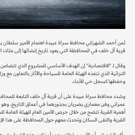
ثمن أحمد الشهراني محافظ سراة عبيدة اهتمام الأمير سلطان بن س
قرية آل خلف في المحافظة التي يعود تاريخ إنشائها إلى مئات ا
وقال لـ "الاقتصادية" إن الهدف الأساسي للمشروع الذي تتضامن 
التراثية الذي تنفذه الهيئة العامة للسياحة والآثار بالتعاون مع و
وحفظها كسجل حي للأبناء.
وشدد محافظ سراة عبيدة على أن قرية آل خلف التابعة للمحافظة
عمراني وفن معماري يضربان بجذورهما في أعماق التاريخ، وهو م
أهمية القرية تتضح من خلال حرص الأمين العام للهيئة العامة لل
القرية والتقى السكان وتحدث معهم حول المحافظة على هذا الإر
وأكد الشهراني أن الأمير سلطان وعد بأن تكون هذه القرية وغيره