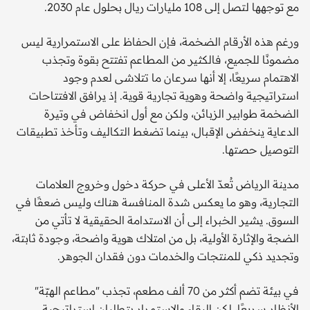
مع توجهها لتصل إلى 108 مليارات ريال بحلول عام 2030.
ورغم هذه الأرقام الضخمة، فإن الحفاظ على الاستمرارية ليس
مضمونًا للجميع، فالكثير من المطاعم تفتتح بقوة وتجذب
الاهتمام سريعًا، إلا أنها سرعان ما تتلاشى لعدم وجود
استراتيجية واضحة وهوية تجارية قوية. إذ يرافق الافتتاحات
الضخمة طوابير الزبائن، ولكن مع أول انخفاض في وتيرة
الدعاية ينخفض الإقبال، بينما تضغط التكاليف وتأخذ تطبيقات
التوصيل حصتها.
مدينة الرياض تُعدّ الأعلى في حركة دخول وخروج العلامات
التجارية، وهو ما يعكس شدة المنافسة هناك وليس ضعفًا في
السوق. يشير الخبراء إلى أن الاستدامة الحقيقية لا تأتي من
الضجة والإثارة الأولية، بل من امتلاك هوية واضحة، وجودة ثابتة،
وتجديد ذكي للمنتجات والخدمات دون فقدان الجوهر.
في بيئة تضم أكثر من 70 ألف مطعم، تجذب "مطاعم الهبّة"
الأنظار سريعًا، لكن البقاء والاستمرار يتطلبان استراتيجية