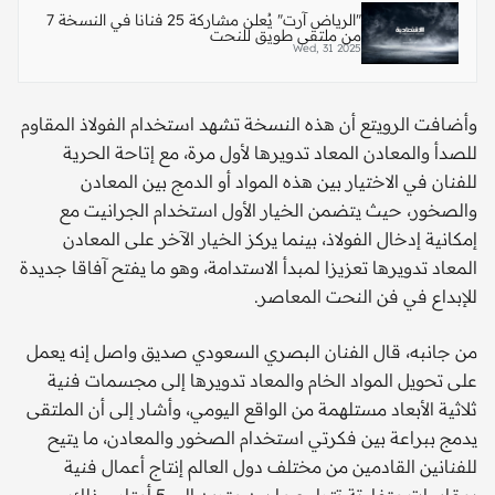
"الرياض آرت" يُعلن مشاركة 25 فنانا في النسخة 7
من ملتقى طويق للنحت
Wed, 31 2025
وأضافت الرويتع أن هذه النسخة تشهد استخدام الفولاذ المقاوم
للصدأ والمعادن المعاد تدويرها لأول مرة، مع إتاحة الحرية
للفنان في الاختيار بين هذه المواد أو الدمج بين المعادن
والصخور، حيث يتضمن الخيار الأول استخدام الجرانيت مع
إمكانية إدخال الفولاذ، بينما يركز الخيار الآخر على المعادن
المعاد تدويرها تعزيزا لمبدأ الاستدامة، وهو ما يفتح آفاقا جديدة
للإبداع في فن النحت المعاصر.
من جانبه، قال الفنان البصري السعودي صديق واصل إنه يعمل
على تحويل المواد الخام والمعاد تدويرها إلى مجسمات فنية
ثلاثية الأبعاد مستلهمة من الواقع اليومي، وأشار إلى أن الملتقى
يدمج ببراعة بين فكرتي استخدام الصخور والمعادن، ما يتيح
للفنانين القادمين من مختلف دول العالم إنتاج أعمال فنية