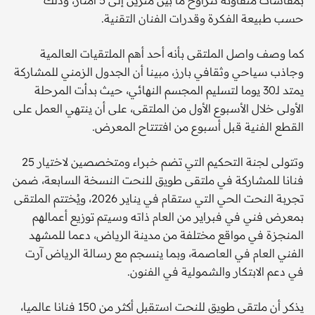
بمقاسات متفاوتة تتراوح ما بين مترين إلى 5 أمتار، وذلك
حسب طبيعة الفكرة وقدرات الفنان التقنية.
كما وصف واصل الملتقى بأنه أحد أهم الملتقيات العالمية
وجاذب سياحي وثقافي بارز، مبينا أن الجدول الزمني للمشاركة
يمتد لـ30 يوما لتسليم المجسم النهائي، حيث بدأت المرحلة
الأولى خلال الأسبوع الأول من الملتقى، على أن ينتهي العمل على
القطع الفنية قبل أسبوع من افتتتاح المعرض.
وتتولى لجنة التحكيم التي تضم خبراء ومتخصصين لاختيار 25
فنانا للمشاركة في ملتقى طويق للنحت النسخة السابعة، ضمن
تجربة النحت الحي التي ستقام في يناير 2026، ويُختتم الملتقى
بمعرض فني في فبراير من العام ذاته وسيتم توزيع أعمالهم
المنجزة في مواقع مختلفة من مدينة الرياض، دعما للمشهد
الفني العام في العاصمة، وبما ينسجم مع رسالة الرياض آرت
في دعم الابتكار والشمولية في الفنون.
يذكر أن ملتقى طويق للنحت استقبل أكثر من 150 فنانا عالميا،