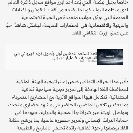
خاصا بجبل عِكمة، الذي يُعد أحد أبرز مواقع سجل ذاكرة العالم
لدى منظمة اليونسكو، لما يضمه من آلاف النقوش والكتابات
القديمة التي توثق جوانب متعددة من الحياة الاجتماعية
والدينية والاقتصادية في الحضارات القديمة، ليشكّل شاهدًا حيًا
على عمق الإرث الثقافي للعُلا.
العلا تستعد لتدشين أول وأطول ترام كهربائي في
السعودية بـ 6 مليارات ريال
Tue, 10 2026
يأتي هذا الحراك الثقافي ضمن إستراتيجية الهيئة الملكية
لمحافظة العُلا الهادفة إلى تعزيز تجربة سياحية ثقافية
استثنائية، تتكامل فيها المواقع الأثرية مع المشاريع التنموية،
بما يعكس تلاقي الماضي بالحاضر في مشهد حضاري متجدد،
وتواصل الهيئة عبر شراكاتها المحلية والدولية، جهودها في
حماية التراث الإنساني وتعزيز حضوره عالميا، بما يرسّخ مكانة
العُلا بوصفها وجهة ثقافية رائدة تحتفي بالتاريخ والطبيعة