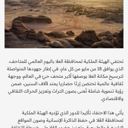
تحتفي الهيئة الملكية لمحافظة العلا باليوم العالمي للمتاحف،
الذي يوافق 18 من مايو من كل عام، في إطار جهودها المتواصلة
لترسيخ مكانة العلا بوصفها أكبر متحف حيّ في العالم، ووجهة
ثقافية عالمية تحتضن إرثا حضاريا يمتد لآلاف السنين، ضمن
رؤية تنموية شاملة تُعنى بصون التراث وتعزيز الحراك الثقافي
والاقتصادي.
يأتي هذا الاحتفاء تأكيدا للدور الذي تؤديه الهيئة الملكية
لمحافظة العُلا في حفظ الذاكرة الإنسانية وصون المواقع
التاريخية والطبيعية، وتعزيز حضور العُلا على خريطة الثقافة