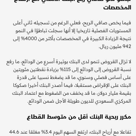
المخصصات
فيما يخص صافي الربح، فعلي الرغم من تسجيله ثاني أعلى
المستويات الفصلية تاريخيا إلا أنها سجلت تباطؤا في النمو
نتيجة الزيادة الكبيرة في المخصصات بأكثر من 4000% إلى
942 مليون ريال.
لا تزال القروض تنمو لدى البنك بوتيرة أسرع من الودائع، ما رفع
نسبة القروض إلى الودائع إلى 115% بزيادة نقطتين مئويتين
على أساس فصلي وسنوي، ما قد يضغط نسبيا على قدرة
البنك على الإقراض مستقبلا، فيما أصدر البنك أخيرا صكوكا
بقيمة مليار دولار، ما قد يخفف من الضغوط مع اعتماد البنك
المركزي السعودي للديون طويلة الأجل ضمن الودائع.
مكرر ربحية البنك أقل من متوسط القطاع
تفاعلا مع أرباح البنك، ارتفع السهم اليوم 3.4% مغلقا عند 44.6