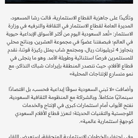
وتأكيدًا على جاهزية القطاع الاستثمارية، قالت رشا المسعود،
المديرة العامة لقطاع الاستثمار في الثقافة والترفيه في وزارة
الاستثمار: «تُعد السعودية اليوم من أكثر الأسواق الإبداعية حيوية
في العالم؛ فبصفتنا عضوًا في مجموعة العشرين، وبناتج محلي
يتجاوز 4 تريليونات ريال، ومجتمع شاب يمثل ركيزة قوتنا، نقدم
للمستثمرين فرصًا استثنائية وطويلة الأمد. وهو ما يتجلى في
قطاع الأفلام، حيث نتصدر المنطقة بإيرادات شباك التذاكر، مع
نمو متسارع للإنتاجات المحلية»
وأضافت «لا تبني السعودية سوقًا إبداعية فحسب، بل اقتصادًا
سينمائيًا متكاملاً. وبالشراكة مع المنظومة الثقافية السعودية،
نفتح الأبواب أمام استثمارات كبرى في الإنتاج والخدمات
اللوجستية والتقنيات الحديثة؛ لنعزز قطاع الأفلام السعودي
كوجهةٍ استثمارية عالمية».
وفي احتفاءٍ بالخطوات الاستثمارية المتحققة، استعرض اللقاء