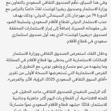
وفي هذا السياق، نظّم الصندوق الثقافي السعودي بالتعاون مع
وزارة الاستثمار وصندوق ريفيرا كونتنت، لقاءً خاصًا بالتزامن مع
الدورة 79 من مهرجان كان السينمائي الدولي؛ وذلك بهدف
جذب الاستثمار الدولي لقطاع الأفلام السعودي، وتسليط الضوء
على مقوماته المميزة، إضافةً إلى إبراز الاستثمارات المحققة
لصندوق «ريفييرا كونتنت» الذي يعد أول صندوق استثماري
سعودي في قطاع الأفلام.
وخلال اللقاء، استعرض الصندوق الثقافي ووزارة الاستثمار
الإمكانات الاستثمارية التي يحظى بها قطاع الأفلام في المملكة،
وما يشهده من نمو متسارع وتطور نوعي، مع التطرق إلى
الفرص الاستثمارية التي تستعرضها النسخة الأولى من تقرير
«آفاق السوق الثقافي السعودي 2025؛ الرؤية، الأثر، والفرص».
أكد الرئيس التنفيذي للصندوق الثقافي، ماجد الحقيل، في
كلمته الافتتاحية، أن القطاع بات اليوم أكثر جاهزية وجاذبية
للاستثمار، قائلًا: «يشهد قطاع الأفلام السعودي نموًا متسارعًا
يُعد من بين الأسرع في المنطقة؛ فبعد أن كان سوقًا واعدًا،