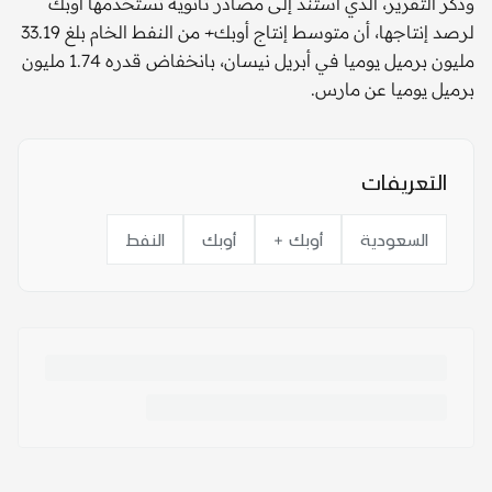
وذكر التقرير، الذي استند إلى مصادر ثانوية تستخدمها أوبك
لرصد إنتاجها، أن متوسط إنتاج أوبك+ من النفط الخام بلغ 33.19
⁠مليون برميل ​يوميا في أبريل نيسان، بانخفاض قدره 1.74 ​مليون
برميل يوميا عن مارس.
التعريفات
السعودية
أوبك +
أوبك
النفط