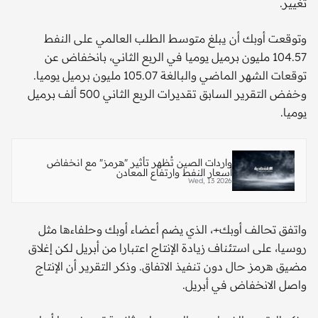
تغيير.
وتوقعت أوبك أن يبلغ متوسط الطلب العالمي على النفط
104.57 مليون برميل يوميا في الربع الثاني، بانخفاض عن
توقعات الشهر الماضي والبالغة 105.07 مليون ​برميل يوميا.
وخفض التقرير ​السابق تقديرات الربع ⁠الثاني 500 ألف برميل
يوميا.
واردات الصين تُظهر تأثير "هرمز" مع انخفاض
أسعار النفط وارتفاع المعادن
Wed, 13 2026
واتفق تحالف أوبك+، الذي يضم أعضاء أوبك وحلفاءها مثل
روسيا، على استئناف زيادة الإنتاج اعتبارا ​من أبريل لكن إغلاق
مضيق هرمز حال دون تنفيذ ​الاتفاق. ⁠وذكر التقرير أن الإنتاج
واصل الانخفاض في أبريل.