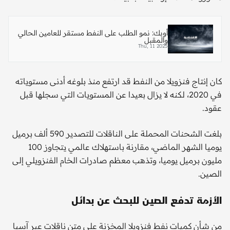
أوبك: نمو الطلب على النفط مستقر للعامين الحالي
والمقبل
Thu, 11 2025
كان إنتاج فنزويلا من النفط قد ارتفع منذ بلوغه أدنى مستوياته
في 2020، لكنه لا يزال بعيدا عن المستويات التي سجلها قبل
عقود.
بلغت الشحنات المحملة على الناقلات للتصدير 590 ألف برميل
يوميا الشهر الماضي، مقارنة باستهلاك عالمي يتجاوز 100
مليون برميل يوميا، وتذهب معظم صادرات الخام الفنزويلي إلى
الصين.
الأزمة تدفع الصين للبحث عن بدائل
من شأن كميات نفط فنزويلا المخزنة على متن ناقلات عبر آسيا