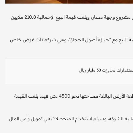
باعت شركة أم القرى للتنمية والإعمار "مسار"، قطعة أرض ضمن مشروع وجهة مسار، وبلغت قيمة البيع الإجمالية 210.8 ملايين
ذ عملية البيع مع "حيازة أصول الحجاز"، وهي شركة ذات غرض خاص
أشارت إلى أن الصفقة تهدف إلى تطوير وحدات فندقية على قطعة الأرض البالغة مساحتها نحو 4500 متر، فيما بلغت القيمة
لمالية للشركة، وسيتم استخدام المتحصلات في تمويل رأس المال