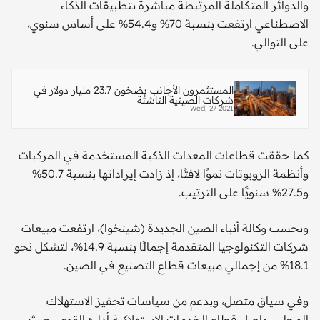
والدوائر المتكاملة المرتبطة مباشرة بتطبيقات الذكاء
الاصطناعي ارتفعت بنسبة 70% و54.4% على أساس سنوي،
على التوالي.
المستثمرون الأجانب يضخون 23.7 مليار دولار في
شركات الصينية الناشئة
Wed, 27 2021
كما حققت قطاعات المعدات الذكية المستخدمة في المركبات
وأنظمة الروبوتات نموًا لافتًا، إذ زادت إيراداتها بنسبة 50.7%
و27.5% سنويًا على الترتيب.
وبحسب وكالة أنباء الصين الجديدة (شينخوا)، ارتفعت مبيعات
شركات التكنولوجيا المتقدمة إجمالًا بنسبة 14.9%، لتشكل نحو
18.1% من إجمالي مبيعات قطاع التصنيع في الصين.
وفي سياق متصل، وبدعم من سياسات تحفيز الاستهلاك
المحلي، واصل قطاع الخدمات الاستهلاكية أداءه القوي، حيث