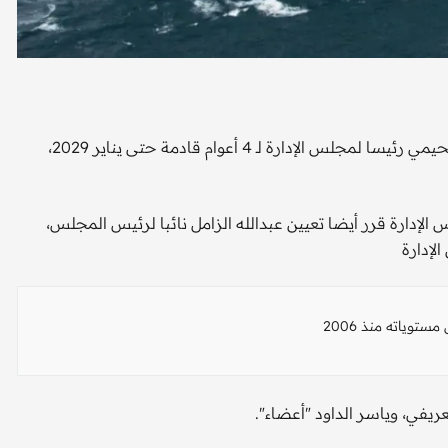
قررت الشركة الوطنية السعودية للنقل البحري، تعيين ساره السحيمي رئيسا لمجلس الإدارة لـ 4 أعوام قادمة حتى يناير 2029،
 الإدارة قرر أيضا تعيين عبدالله الزامل نائبا لرئيس المجلس،
لإدارة
ريفي، وياسر الداود "أعضاء".