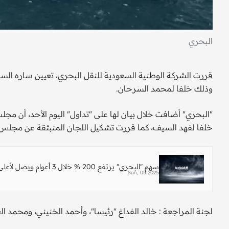
البحري
وذلك خلفا لمحمد السرحان.
"البحري" أضافت خلال بيان لها على "تداول" اليوم الأحد، أن مجلس
خلفا لفهد السيف، كما قررت تشكيل اللجان المنبثقة عن مجلس ا
سهم "البحري" يرتفع 200 % خلال 3 أعوام ويصل لأعلى مستوياته منذ 2006
Sun, 05 2025
لجنة المراجعة : خالد الفداغ "رئيسا"، وأحمد الخنيني، ومحمد الع