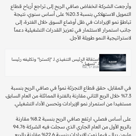
وأرجعت الشركة انخفاض صافي الربح إلى تراجع أرباح قطاع
التمويل الاستهلاكي بنسبة 20.3% على أساس سنوي، نتيجة
تباطؤ نمو الإيرادات في ظل أوضاع السوق خلال الفترة، إلى
جانب استمرار الاستثمار في تعزيز القدرات التشغيلية دعماً
لاستراتيجية النمو طويلة الأجل.
استقالة الرئيس التنفيذي لـ "إكسترا" وتكليفه رئيسا
لـ "تسهيل"
Tue, 17 2026
في المقابل، حقق قطاع التجزئة نمواً في صافي الربح بنسبة
7.3% خلال الربع الثاني مقارنة بالفترة المماثلة من العام السابق،
مستفيدا من استمرار نمو الإيرادات وتحسن الأداء التشغيلي.
على أساس فصلي، ارتفع صافي الربح بنسبة 8.2% مقارنة
بالربع الأول من العام الجاري الذي سجلت فيه الشركة 94.76
مليون ريال، فيما نمت الإيرادات بنسبة 22.6% مقارنة بالربع