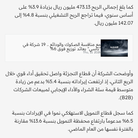
كما بلغ إجمالي الربح 473.13 مليون ريال بزيادة 3.9% على
أساس سنوي، فيما تراجع الربح التشغيلي بنسبة 4.8% إلى
142.07 مليون ريال.
مع منافسة الصكوك والودائع .. 19 شركة في
"تاسي" بعائد توزيع فوق 6%
Thu, 21 2026
وأوضحت الشركة أن قطاع التجزئة واصل تحقيق أداء قوي خلال
الربع الثاني، إذ ارتفعت إيراداته بنسبة 5.4% بدعم من زيادة
متوسط قيمة سلة الشراء والأداء الإيجابي لمبيعات الشركات
(B2B).
كما سجل قطاع التمويل الاستهلاكي نموا في الإيرادات بنسبة
6.5% مدعوماً بارتفاع محفظة التمويل بنسبة 13.6% مقارنة
بالفترة نفسها من العام الماضي.