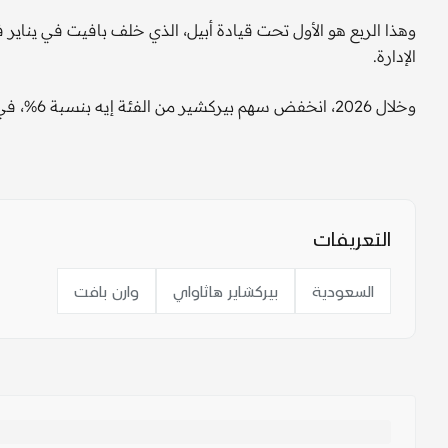
وهذا الربع هو الأول تحت قيادة أبيل، الذي خلف بافيت في ينا
الإدارة.
وخلال ​2026، انخفض سهم بيركشير ​من الفئة إيه بنسبة 6%، في حين ارتفع المؤشر ستاندرد اند بورز 500 نحو 6%.
التعريفات
السعودية
بيركشاير هاثاواي
وارن بافت