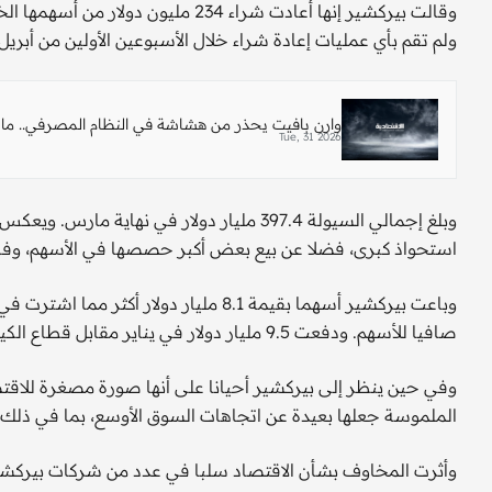
ولم تقم بأي ​عمليات إعادة شراء خلال الأسبوعين ‌الأولين من أبريل.
وارن بافيت يحذر من هشاشة في النظام المصرفي.. ما
Tue, 31 2026
وبلغ إجمالي السيولة 397.4 مليار دولار في ‌
استحواذ كبرى، فضلا عن بيع بعض أكبر حصصها في الأسهم، وفي
وباعت بيركشير أسهما بقيمة 8.1 مليار دولار
صافيا ⁠للأسهم. ودفعت ⁠9.5 مليار دولار في يناير مقابل قطاع الكيماويات التابع لشركة أوكسيدنتال بتروليوم.
وفي حين ينظر إلى بيركشير أحيانا على أنها صورة مصغرة للاقتصا
الملموسة جعلها بعيدة عن اتجاهات السوق الأوسع، بما في ذلك 
وأثرت المخاوف بشأن الاقتصاد سلبا في عدد من شركات بيركشي