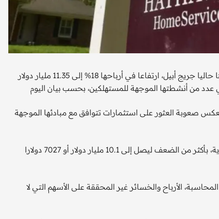
حققت شركة بيركشاير هاثاواي التي أسسها وارن بافيت ويقودها حاليا جريج أبيل، ارتفاعا في أرباحها 18% إلى 11.35 مليار دولار
 في عدد من أنشطتها الموجهة للمستهلكين، بحسب بيان اليوم
قياسية قرب 400 مليار دولار، ما يعكس صعوبة العثور على استثمارات تتوافق مع مبادئها الموجهة
وزاد ‌صافي ⁠الربح، بما ​في ⁠ذلك الربح من استثمارات الأسهم العادية، بأكثر من الضعف ليصل إلى 10.1 مليار دولار أو 7027 دولارا
حاسبة، الأرباح والخسائر غير المحققة على الأسهم التي لا