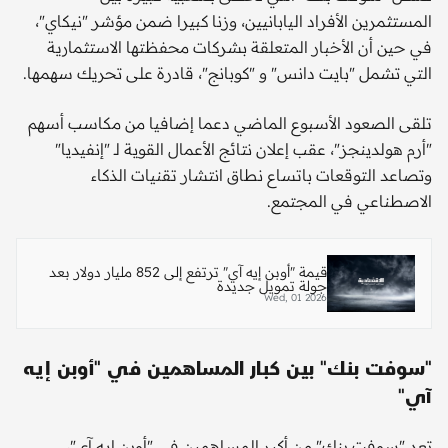
المستثمرين الأفراد اليابانيين، وزنا كبيرا ضمن مؤشر "نيكاي"،
في حين أن الأخبار المتعلقة بشركات محفظتها الاستثمارية
التي تشمل "بايت دانس" و "كوبانج"، قادرة على تحريك سهمها.
تلقى الصعود الأسبوع الماضي دعما إضافيا من مكاسب أسهم
"أرم هولدينجز"، عقب إعلان نتائج الأعمال القوية لـ "إنفيديا"
وتصاعد التوقعات باتساع نطاق انتشار تقنيات الذكاء
الاصطناعي في المجتمع.
قيمة "أوبن إيه آي" ترتفع إلى 852 مليار دولار بعد
جولة تمويل جديدة
Wed, 01 2026
"سوفت بنك" بين كبار المساهمين في "أوبن إيه
آي"
تعد "سوفت بنك" من أكبر المساهمين في "أوبن إيه آي"،