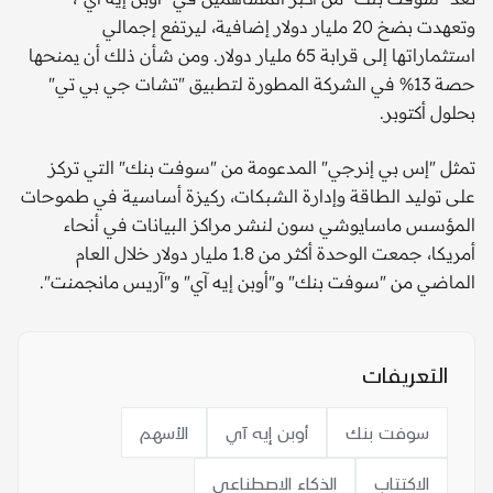
وتعهدت بضخ 20 مليار دولار إضافية، ليرتفع إجمالي
استثماراتها إلى قرابة 65 مليار دولار. ومن شأن ذلك أن يمنحها
حصة 13% في الشركة المطورة لتطبيق "تشات جي بي تي"
بحلول أكتوبر.
تمثل "إس بي إنرجي" المدعومة من "سوفت بنك" التي تركز
على توليد الطاقة وإدارة الشبكات، ركيزة أساسية في طموحات
المؤسس ماسايوشي سون لنشر مراكز البيانات في أنحاء
أمريكا، جمعت الوحدة أكثر من 1.8 مليار دولار خلال العام
الماضي من "سوفت بنك" و"أوبن إيه آي" و"آريس مانجمنت".
التعريفات
سوفت بنك
أوبن إيه آي
الأسهم
الاكتتاب
الذكاء الاصطناعي