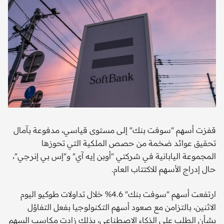
قفزت أسهم "سوفت بنك" إلى مستوى قياسي، مدفوعة بآمال
تحقيق عوائد ضخمة من حصص الملكية التي تحوزها
المجموعة اليابانية في شركتي "أوبن إيه آي" و"إس بي إنرجي"،
حال إدراج الأسهم للاكتتاب العام.
ارتفعت أسهم "سوفت بنك" 4.6% خلال تداولات طوكيو اليوم
الاثنين، بالتزامن مع صعود أسهم التكنولوجيا بفعل التفاؤل
بشأن الطلب على الذكاء الاصطناعي، بذلك زادت مكاسب السهم