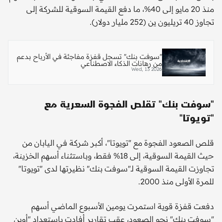
منذ 20 مايو إلى 40%، ما دفع القيمة السوقية للشركة إلى
تجاوز 40 تريليون ين (252 مليار دولار).
"سوفت بنك" تسجل قفزة مفاجئة في الأرباح بدعم
من رهانات الذكاء الاصطناعي
Wed, 13 2026
"سوفت بنك" تقلص الفجوة السعرية مع
"تويوتا"
قلص الصعود الفجوة مع "تويوتا"، أكبر شركة في اليابان من
حيث القيمة السوقية، إلى 18% فقط، وباستثناء أسهم الخزينة،
تجاوزت القيمة السوقية لـ"سوفت بنك" نظيرتها لدى "تويوتا"
للمرة الأولى منذ 2000.
دفعت قفزة قوية استمرت يومين الأسبوع الماضي أسهم
"سوفت بنك" نحو الصعود، عقب تقارير أفادت باستعداد "أوبن