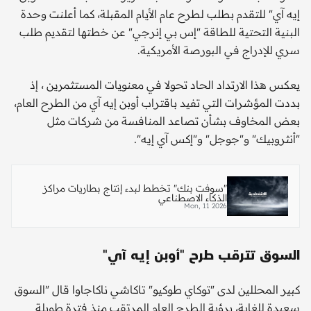
إيه آي" للتقدم بطلب لطرح عام الأيام المقبلة، كما أعلنت وحدة
البنية التحتية للطاقة "إس بي إنرجي" عن خطتها لتقديم طلب
سري للإدراج في البورصة الأمريكية.
يعكس هذا الارتداد الحاد تحولا في معنويات المستثمرين ، إذ
بددت المؤشرات التي تفيد باقتراب أوبن إيه آي من الطرح العام،
بعض المخاوف بشأن تصاعد المنافسة من شركات مثل
"أنثروبيك" و"جوجل" و"إكس آي إيه".
"سوفت بنك" تخطط لبدء إنتاج بطاريات مراكز
الذكاء الاصطناعي
Mon, 11 2026
السوق تترقب طرح "أوبن إيه آي"
كبير المحللين لدى "توكاي طوكيو" تاكاشي ناكاجاوا قال "السوق
سعيدة للغاية، برؤية الطرح العام المرتقب منذ فترة طويلة