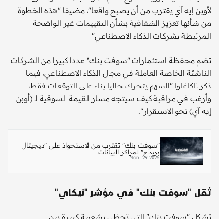
لأوبن إيه آي يقترب من أن يصبح واقعا"، مضيفا "هذه الخطوة
من شأنها تعزيز الشفافية بشأن التقييمات غير الواضحة
المرتبطة بشركات الذكاء الاصطناعي"
تضم محفظة استثمارات "سوفت بنك" عددا كبيرا من الشركات
الناشئة الخاصة العاملة في مجال الذكاء الاصطناعي، فيما
ذكر ناكاغاوا "السهم يتحرك حاليا بناء على التوقعات فقط،
وأرغب في مراقبة كيف سيتجه مسار القيمة السوقية لـ (أوبن
إيه آي) نحو الاستقرار".
"سوفت بنك" تقترب من الاستحواذ على "ديجيتال
بريدج" لمراكز البيانات
Mon, 29 2025
ثقل "سوفت بنك" في مؤشر "نيكاي"
تشكل "سوفت بنك" التي تحظى بشعبية كبيرة بين