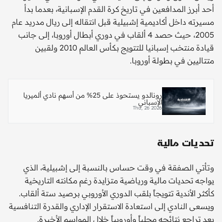
أحد أبرز المدافعين في تاريخ كرة القدم الإسبانية، بعدما بدأ
مسيرته داخل أكاديمية إشبيلية قبل انتقاله إلى ريال مدريد عام
2005، حيث حصد 4 ألقاب في دوري أبطال أوروبا، إلى جانب
قيادة منتخب إسبانيا للتتويج بكأس العالم 2010 ولقبين
متتاليين في بطولة أوروبا.
رونالدو يستحوذ على 25% من أسهم نادي ألميريا
الإسباني
Thu, 26 2026
تحديات مالية
وتأتي الصفقة في وقت حساس بالنسبة إلى إشبيلية، الذي
يواجه تحديات مالية ورياضية متزايدة رغم مكانته التاريخية
كأكثر الأندية تتويجاً بلقب الدوري الأوروبي برصيد ستة ألقاب.
ويسعى النادي إلى استعادة الاستقرار الإداري والقدرة التنافسية
بعد تراجع نتائجه محلياً وأوروبياً خلال المواسم الأخيرة.