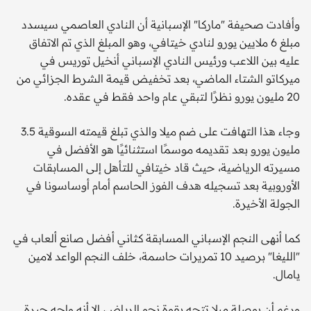
وأفادت صحيفة "ماركا" الإسبانية أن النادي العاصمي سيسدد
مبلغ 6 ملايين يورو لنادي خيتافي، وهو المبلغ الذي تم الاتفاق
عليه بين اللاعب ورئيس النادي الإسباني أنخيل توريس في
ميركاتو الشتاء الماضي، بعد تخفيض قيمة الشرط الجزائي من
20 مليون يورو نظرًا لتبقي عام واحد فقط في عقده.
وجاء هذا التهافت على ضم ميلا والذي تبلغ قيمته السوقية 3.5
مليون يورو بعد تقديمه موسمًا استثنائيًا هو الأفضل في
مسيرته الرياضية، حيث قاد خيتافي للتأهل إلى المسابقات
الأوروبية بعد تسجيله هدف الفوز الحاسم أمام أوساسونا في
الجولة الأخيرة.
كما أنهى النجم الإسباني المسابقة كـثاني أفضل صانع ألعاب في
"الليغا" برصيد 10 تمريرات حاسمة، خلف النجم الواعد لامين
يامال.
ورغم أن بوصلة ميلا تتجه بقوة نحو الرياض، إلا أنه واجه حيرة