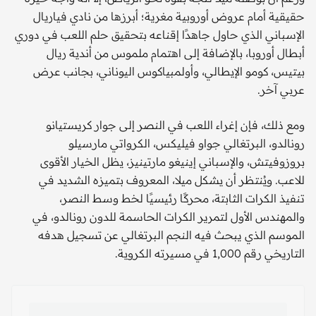
حقيقية أمام عروض أوروبية مغرية؛ أبرزها من نادي فياريال
الإسباني الذي حاول جاهدًا إقناعه بتحقيق حلم اللعب في دوري
أبطال أوروبا، بالإضافة إلى اهتمام ملموس من أندية ريال
بيتيس، كومو الإيطالي، وأولمبياكوس اليوناني، بجانب عرض
عربي آخر.
ومع ذلك، فإن إغراء اللعب في النصر إلى جوار كريستيانو
رونالدو، البرتغالي جواو فيليكس، الكرواتي مارسيلو
بروزوفيتش، والإسباني إينيغو مارتينيز، يظل الخيار الأقوى
للاعب. ويُنتظر أن يشكل ميلا، المعروف بتميزه الشديد في
تنفيذ الكرات الثابتة، محركًا رئيسيًا لخط وسط النصر،
والمهندس الأول لتمرير الكرات الحاسمة للدون رونالدو، في
الموسم الذي يبحث فيه النجم البرتغالي عن تسجيل هدفه
التاريخي رقم 1,000 في مسيرته الكروية.