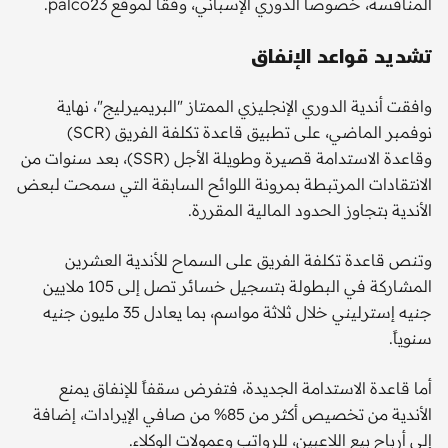
المنافسة، خصوصا الدوري الإسباني، وفقا لموقع palco23.
تشديد قواعد الإنفاق
وافقت أندية الدوري الإنجليزي الممتاز "البريميرليج"، نهاية
نوفمبر الماضي، على تطبيق قاعدة تكلفة الفريق (SCR)
وقاعدة الاستدامة قصيرة وطويلة الأجل (SSR)، بعد سنوات من
الانتقادات المرتبطة بمرونة اللوائح السابقة التي سمحت لبعض
الأندية بتجاوز الحدود المالية المقررة.
وتنص قاعدة تكلفة الفريق على السماح للأندية العشرين
المشاركة في البطولة بتسجيل خسائر تصل إلى 105 ملايين
جنيه إسترليني خلال ثلاثة مواسم، بما يعادل 35 مليون جنيه
سنوياً.
أما قاعدة الاستدامة الجديدة، فتفرض سقفاً للإنفاق يمنع
الأندية من تخصيص أكثر من 85% من صافي الإيرادات، إضافة
إلى أرباح بيع اللاعبين، للرواتب وعمولات الوكلاء.