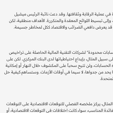
2023 عن أوجه قصور خطيرة في عملية الرقابة وثقافتها. وقد دعت نائبة الرئيس ميشيل
، وإلى تبسيط اللوائح المعقدة والمتكررة. الأهداف منطقية، لكن
ود قد يعرض دافعي الضرائب والاقتصاد ككل لمخاطر جسيمة.
حسابات محدودة" لشركات التقنية المالية الحاصلة على تراخيص
بيل المثال، بإيداع احتياطياتها لدى البنك المركزي. لكن على
الحسابات، ولن تتيح سحباً على المكشوف خلال النهار أو إمكانية
 يحد من جدواها، لا سيما في أوقات الأزمات. وستساهم كيفية حل
لمتحدة.
لمثال، يركز ملخصه الفصلي للتوقعات الاقتصادية على التوقعات
ئدة المناسب، سواء كانت اختلافات في التوقعات الاقتصادية، أو