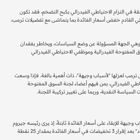
 في التزام الاحتياطي الفيدرالي بكبح التضخم، فقد تكون
الي القادم خفض أسعار الفائدة بما يتماشى مع تفضيلات ترمب،
، وهي الجهة المسؤولة عن وضع السياسات، ويخاطر بفقدان
المفتوحة الفيدرالية وموظفي الاحتياطي الفيدرالي
 ترمب لعزلها "لأسباب وجيهة"، ذات أهمية بالغة. فإذا وسعت
طي الفيدرالي، بمن فيهم أعضاء لجنة السوق المفتوحة
السياسة النقدية، وربما على تغيير تركيبة اللجنة.
جيهة للإبقاء على أسعار الفائدة ثابتةً، إذ يرى رئيسه جيروم
باول أن السياسة النقدية "ضمن نطاق التقديرات المعقولة للحياد" بعد إقرار 3 تخفيضات في أسعار الفائدة بمقدار 25 نقطة