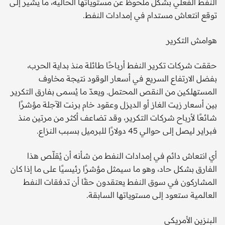
النفط الفعلي بشكل ملحوظ عن مستوياتها الحالية، ما يشير إلى
توقع انتعاش مستدام في إمدادات النفط.
هوامش التكرير
حققت شركات تكرير النفط أرباحًا طائلة منذ بداية الحرب،
بفضل الارتفاع السريع في أسعار الوقود نتيجة مخاوف
المستهلكين من النقص المحتمل. ويعدّ ما يُسمى بفارق التكرير
بين أسعار زيت الغاز أو الديزل وعقود خام برنت الآجلة مؤشرًا
شائعًا لأرباح شركات التكرير، وقد تضاعف أكثر من مرتين منذ
فبراير ليصل إلى حوالي 45 دولارًا للبرميل بسبب النزاع.
أي انتعاش دائم في إمدادات النفط من شأنه أن يُقلّص هذا
الفارق بشكل حاد، وهو ما سيمثل مؤشرًا رئيسيًا على ما إذا كان
المشاركون في سوق النفط يعتقدون حقًا أن تدفقات النفط
العالمية ستعود إلى مستوياتها السابقة.
البنزين الأمريكي