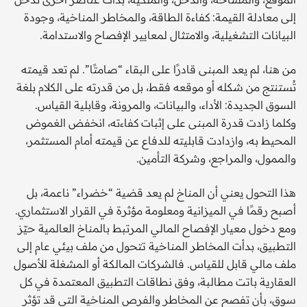
إلى معادلة القيمة: كفاءة الطاقة، والمخاطر المناخية، وجودة
البيانات التشغيلية، والامتثال لمعايير الإفصاح والاستدامة.
من هنا، لم يعد المبنى قادرًا على البقاء “صامتًا”. لم تعد قيمته
تُستنتج من شكله أو موقعه فقط، بل من قدرته على الكلام بلغة
السوق الجديدة: الأداء، والبيانات، والمرونة، وقابلية القياس.
وكلما زادت قدرة المبنى على إثبات كفاءته، انخفض الغموض
المحيط به، وازدادت قابليته للدفاع عن قيمته أمام المستثمر،
والممول، والمراجع، وشركة التأمين.
هذا التحول يعني أن المناخ لم يعد قضية “خضراء” ناعمة، بل
أصبح رقمًا في الميزانية ومعلومة مؤثرة في القرار الاستثماري.
ومع دخول معيار الإفصاح المالي المرتبط بالمناخ العالمية حيّز
التطبيق، بدأت المخاطر المناخية تتحول من ملف بيئي عام إلى
ملف مالي قابل للقياس. فالشركات المالكة أو المشغلة للأصول
العقارية باتت مطالبة، وفق نطاقات التطبيق المعتمدة في كل
سوق، بأن تفصح عن المخاطر والفرص المناخية التي قد تؤثر