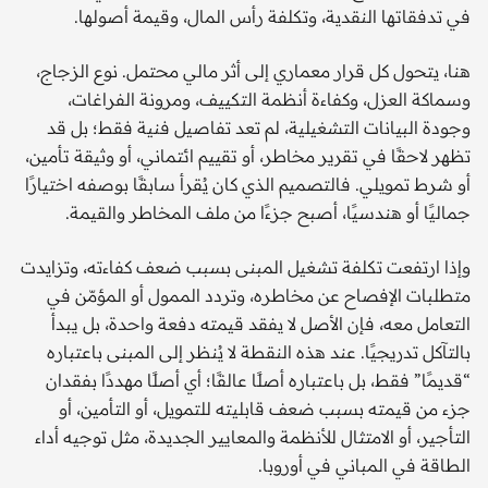
في تدفقاتها النقدية، وتكلفة رأس المال، وقيمة أصولها.
هنا، يتحول كل قرار معماري إلى أثر مالي محتمل. نوع الزجاج،
وسماكة العزل، وكفاءة أنظمة التكييف، ومرونة الفراغات،
وجودة البيانات التشغيلية، لم تعد تفاصيل فنية فقط؛ بل قد
تظهر لاحقًا في تقرير مخاطر، أو تقييم ائتماني، أو وثيقة تأمين،
أو شرط تمويلي. فالتصميم الذي كان يُقرأ سابقًا بوصفه اختيارًا
جماليًا أو هندسيًا، أصبح جزءًا من ملف المخاطر والقيمة.
وإذا ارتفعت تكلفة تشغيل المبنى بسبب ضعف كفاءته، وتزايدت
متطلبات الإفصاح عن مخاطره، وتردد الممول أو المؤمّن في
التعامل معه، فإن الأصل لا يفقد قيمته دفعة واحدة، بل يبدأ
بالتآكل تدريجيًا. عند هذه النقطة لا يُنظر إلى المبنى باعتباره
“قديمًا” فقط، بل باعتباره أصلًا عالقًا؛ أي أصلًا مهددًا بفقدان
جزء من قيمته بسبب ضعف قابليته للتمويل، أو التأمين، أو
التأجير، أو الامتثال للأنظمة والمعايير الجديدة، مثل توجيه أداء
الطاقة في المباني في أوروبا.