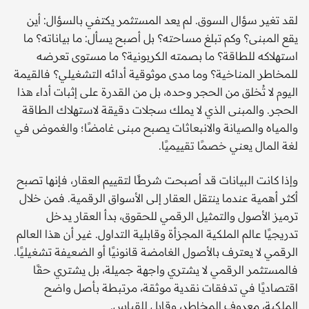
لقد تغير سؤال السوق. لم يعد المستثمر يكتفي بالسؤال: أين
يقع المبنى؟ وكم تبلغ مساحته؟ بل أصبح يسأل: ما بياناته؟ ما
استهلاكه للطاقة؟ ما بصمته الكربونية؟ ما مستوى تعرضه
للمخاطر المناخية؟ وما مدى موثوقية أدائه التشغيلي؟ فالقيمة
اليوم لا تُخلق من الحجر وحده، بل من القدرة على إثبات أداء هذا
الحجر. والمبنى الذي لا يملك سجلات دقيقة لاستهلاك الطاقة
والمياه والصيانة والانبعاثات يصبح مبنى غامضًا؛ والغموض في
لغة المال يعني خصمًا تقييميًا.
وإذا كانت البيانات قد أصبحت شرطًا لتقييم العقار، فإنها تصبح
أكثر أهمية عندما ينتقل العقار إلى الأسواق الرقمية. فمن خلال
ترميز الأصول والتمثيل الرقمي للحقوق، بدأ العقار يدخل
تدريجيًا عالم الملكية المجزأة وقابلية التداول. غير أن هذا العالم
الرقمي لا يعترف بالأصول الغامضة قانونيًا أو الضعيفة تشغيليًا.
فالمستثمر الرقمي لا يشتري واجهة جميلة، بل يشتري حقًا
اقتصاديًا في تدفقات نقدية موثقة، مرتبطة بأصل واضح
الملكية، معروف المخاطر، وقابل للقياس.