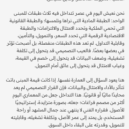
نحن نعيش اليوم في عصر تتداخل فيه ثلاث طبقات للمبنى
الواحد: الطبقة المادية التي نراها ونلمسها؛ والطبقة القانونية
التي تحمي الملكية وتحدد الامتثال والالتزامات؛ والطبقة
الاقتصادية الرقمية التي تحدد السعر، والتمويل، والتأمين،
وقابلية التداول. لم تعد هذه الطبقات منفصلة، بل أصبحت تؤثر
في بعضها بعضًا. فالعيب التصميمي قد يتحول إلى تكلفة
تشغيلية، وضعف البيانات قد يتحول إلى خصم في القيمة،
وغياب الامتثال قد يتحول إلى عائق أمام التمويل.
هنا يعود السؤال إلى العمارة نفسها. إذا كانت قيمة المبنى باتت
تتأثر بالأداء والامتثال والبيانات، فإن القرار التصميمي لم يعد
محايدًا ماليًا أو قانونيًا. هذا التداخل جعل من المعماري اليوم
أكثر من مصمم فراغات؛ جعله، بصورة متزايدة، إستراتيجيًا
للأصول. فقراره الفني لا ينتهي عند جمال المشهد أو راحة
المستخدم، بل يمتد إلى عمر الأصل، وتكلفة تشغيله، وقابليته
للتمويل، وقدرته على البقاء داخل السوق.