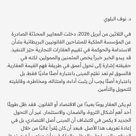
د. نوف البلوي
في الثلاثين من أبريل 2026، دخلت المعايير المحدّثة الصادرة
عن المؤسسة الملكية للمسّاحين القانونيين البريطانية بشأن
الاستدامة والحوكمة في تقييم العقارات التجارية حيّز التنفيذ.
قد يبدو الخبر خبراً يخص المثمنين والممولين، لكنه في
حقيقته إشارة إلى تحول أعمق في طريقة فهم القيمة العقارية.
فالسوق لم تعد تقيّم المبنى باعتباره أصلًا ماديًا فقط، بل
باعتباره أصلًا يجب أن يثبت أداءه، وامتثاله، ومخاطره، وقابليته
للتمويل والتأمين.
لم يكن العقار يومًا بعيدًا عن الاقتصاد أو القانون. فقد ظل طويلًا
أحد أهم أشكال الثروة، والضمان، والاستثمار. غير أن التحول
الجديد لا يكمن في اكتشاف أن المبنى أصل اقتصادي، بل في
إعادة تعريف هذا الأصل. فبعد أن كان يُقرأ غالبًا من خلال
الموقع، والمساحة، والدخل، والملكية، بدأت عناصر أخرى تدخل