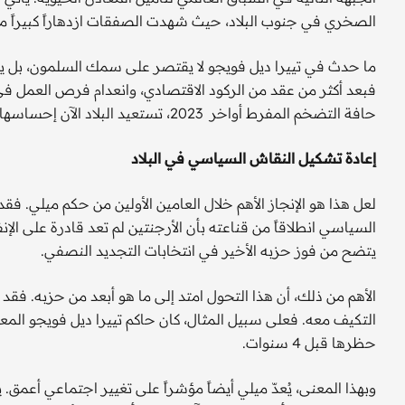
الصخري في جنوب البلاد، حيث شهدت الصفقات ازدهاراً كبيراً م
ما حدث في تييرا ديل فويجو لا يقتصر على سمك السلمون، بل يتعلق
فبعد أكثر من عقد من الركود الاقتصادي، وانعدام فرص العمل ف
حافة التضخم المفرط أواخر 2023، تستعيد البلاد الآن إحساسها بالعقلانية الاقتصادية.
إعادة تشكيل النقاش السياسي في البلاد
لعل هذا هو الإنجاز الأهم خلال العامين الأولين من حكم ميلي. ف
السياسي انطلاقاً من قناعته بأن الأرجنتين لم تعد قادرة على الإ
يتضح من فوز حزبه الأخير في انتخابات التجديد النصفي.
الأهم من ذلك، أن هذا التحول امتد إلى ما هو أبعد من حزبه. فق
التكيف معه. فعلى سبيل المثال، كان حاكم تييرا ديل فويجو المع
حظرها قبل 4 سنوات.