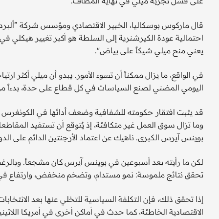
على فشل تجربة ميلي في نهاية المطاف.
احتمالية عودة الكيرشنرية إلى السلطة هو أكبر تغيير هيكلي في الأ
يعني منح ميلي شيكاً على بياض".
في الواقع، ما يزال ممكناً أن تسوء الأمور. يبدو أن ميلي أكثر ار
اليومي المضني لصنع السياسات في كل قطاع على حدة، بدءاً من ال
قد يثبت افتقار حكومته للشفافية وضعف أدائها في الكونغرس ثمنا
وما تزال سوق العمل غير متكافئة، إذ يُتوقع أن تستفيد المقاطعات
بوينس آيرس الكبرى. ناهيك عن اعتماد الأرجنتين الدائم على الدولا
لكن ما رأيته بعد أسبوعين في بوينس آيرس كان مشجعاً. وبالرغ
تحقق نتائج ملموسة: نمو مستدام، وتضخم منخفض، وارتفاع في
إذا تحقق ذلك، فإن التكلفة السياسية للتخلي عنها بعد الانتخابا
الاقتصادية الخاطئة، كما حدث في أماكن أخرى في أمريكا اللاتيني