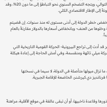
باقٍ. من المتوقع أن ينمو الاقتصاد بأكثر من 3% للعام الثاني على التوالي، ويتجه التضخم السنوي نحو التباطؤ إلى ما دون 20%، وقد
ً إلى الإطار الاقتصادي الكلي.
انخفض خطر الدولة إلى أدنى مستوى له منذ سنوات. إن قضيتم
لوها من العنف- وبانخفاض أسعارها بالدولار مقارنةً بالعام
ً.
بر قد أدت إلى تراجع البيرونية- الحركة القومية التاريخية التي
 قرن مضى، كانت حركة ميلي تائهة ومنقسمة، وفي أمسّ الحاجة إلى إعادة هيكلة
 تزال ميولها متأصلة في الدولة، لا سيما في نسختها
ا فرنانديز دي كيرشنر، الخاضعة للإقامة الجبرية.
ورها وقاعدة ناخبيها، أو أن تبقى عالقة في موقع الأقلية، مراهنةً