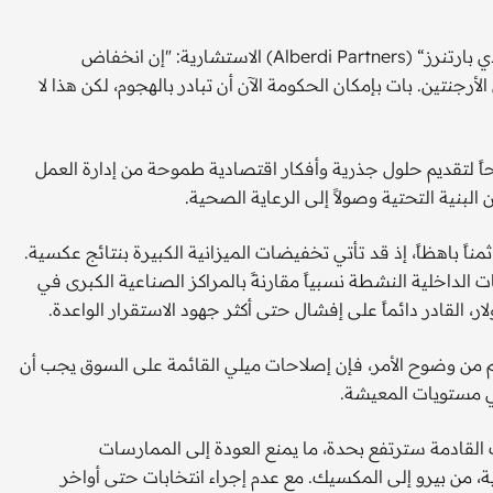
قال ماركوس بوسكاليا، الخبير الاقتصادي ومؤسس شركة ”ألبردي بارتنرز“ (Alberdi Partners) الاستشارية: "إن انخفاض
رجنتين. بات بإمكان الحكومة الآن أن تبادر بالهجوم، لكن هذا لا
تياحاً لتقديم حلول جذرية وأفكار اقتصادية طموحة من إدارة العمل
بنية التحتية وصولاً إلى الرعاية الصحية.
ً باهظاً، إذ قد تأتي تخفيضات الميزانية الكبيرة بنتائج عكسية.
 الداخلية النشطة نسبياً مقارنةً بالمراكز الصناعية الكبرى في
ر، القادر دائماً على إفشال حتى أكثر جهود الاستقرار الواعدة.
م من وضوح الأمر، فإن إصلاحات ميلي القائمة على السوق يجب أن
 مستويات المعيشة.
ت القادمة سترتفع بحدة، ما يمنع العودة إلى الممارسات
ة، من بيرو إلى المكسيك. مع عدم إجراء انتخابات حتى أواخر