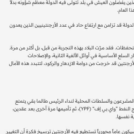
ذين يفضلون العيش في بلد تتولى فيه الدولة معظم شؤونه بدلاً
لدولة قد تزامن مع ارتفاع حاد في عدد الأرجنتينيين الذين يعدون
لتحفظات. فقد مرّت البلاد بهذه التجربة من قبل، بل أكثر من مرة.
 السلع الأساسية في أوائل الألفية الثانية، والإصلاحات
د الرئيس ماوريسيو ماكري 2015، آمالاً بأن الأرجنتين قد خرجت من دوامة الازدهار والركود، لتتبدد هذه الآمال
لمشرعون والسلطات المحلية لنداء الرئيس طالما بقي يتمتع
بشعبية -وهي الدولة نفسها التي اشتهرت بخصخصة شركة إنتاج النفط ”واي بي إف“ (YPF)، ثم تأميمها مرة أخرى بعد عقدين،
ة نفسها.
لك، ورغم كل التحذيرات التي قدمها التاريخ، يبدو أن 2026 سيكون عاماً محورياً تستطيع فيه الأرجنتين ترسيخ فكرة أن التغيير