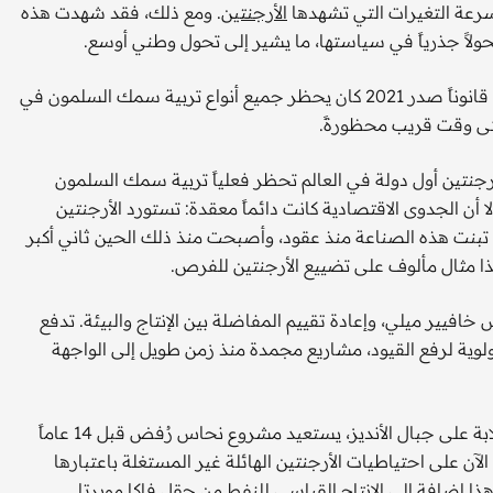
رعة التغيرات التي تشهدها
الأرجنتين
. ومع ذلك، فقد شهدت هذه
ولاً جذرياً في سياستها، ما يشير إلى تحول وطني أوسع.
في وقت سابق من هذا الشهر، ألغى المجلس التشريعي المحلي قانوناً صدر 2021 كان يحظر جميع أنواع تربية سمك السلمون في
 حتى وقت قريب محظورةً.
أرجنتين أول دولة في العالم تحظر فعلياً تربية سمك السلمون
ا أن الجدوى الاقتصادية كانت دائماً معقدة: تستورد الأرجنتين
 تبنت هذه الصناعة منذ عقود، وأصبحت منذ ذلك الحين ثاني أكبر
ير ميلي، وإعادة تقييم المفاضلة بين الإنتاج والبيئة. تدفع
لأولوية لرفع القيود، مشاريع مجمدة منذ زمن طويل إلى الواجهة
في مندوزا، المقاطعة المعروفة بمشروبها الفاخر وإطلالاتها الخلابة على جبال الأنديز، يستعيد مشروع نحاس رُفض قبل 14 عاماً
آن على احتياطيات الأرجنتين الهائلة غير المستغلة باعتبارها
 هذا إضافة إلى الإنتاج القياسي للنفط من حقل فاكا مويرتا