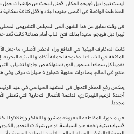
ليست تييرا ديل فويجو المكان الأمثل للبحث عن مؤشرات حول س
المقاطعة الواقعة في أقصى جنوب البلاد والأقل كثافة سكانية تح
تييرا ديل فويجو، معيداً بذلك فتح الباب أمام صناعة كانت تُعد
كانت المخاوف البيئية هي الدافع وراء الحظر الأصلي، ما جعل ال
المكثفة في الشباك المفتوحة لحماية أنظمتها البيئية البحرية. إل
تقريباً كل سمك السلمون الذي تستهلكه من جارتها تشيلي، التي
منتج في العالم، بصادرات سنوية تتجاوز 6 مليارات دولار. وفي هذا مثال مألوف على تضييع الأرجنتين للفرص.
يعكس رفع الحظر التحول في المشهد السياسي في عهد الرئيس خافي
أجندة الزعيم الليبرتاري، الداعمة للأعمال التجارية التي تعطي ا
مجدداً.
لأسباب بيئية زخمه عبر السياسة. تراهن شركات التعدين الكبرى ال
الجبهة التالية في السباق العالمي لتأمين المعادن الحيوية. يأتي