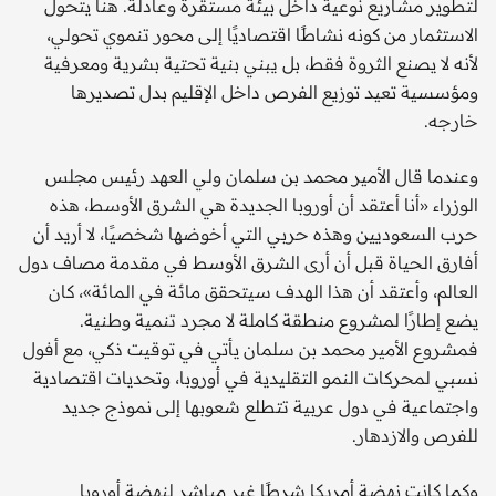
لتطوير مشاريع نوعية داخل بيئة مستقرة وعادلة. هنا يتحول
الاستثمار من كونه نشاطًا اقتصاديًا إلى محور تنموي تحولي،
لأنه لا يصنع الثروة فقط، بل يبني بنية تحتية بشرية ومعرفية
ومؤسسية تعيد توزيع الفرص داخل الإقليم بدل تصديرها
خارجه.
وعندما قال الأمير محمد بن سلمان ولي العهد رئيس مجلس
الوزراء «أنا أعتقد أن أوروبا الجديدة هي الشرق الأوسط، هذه
حرب السعوديين وهذه حربي التي أخوضها شخصيًا، لا أريد أن
أفارق الحياة قبل أن أرى الشرق الأوسط في مقدمة مصاف دول
العالم، وأعتقد أن هذا الهدف سيتحقق مائة في المائة»، كان
يضع إطارًا لمشروع منطقة كاملة لا مجرد تنمية وطنية.
فمشروع الأمير محمد بن سلمان يأتي في توقيت ذكي، مع أفول
نسبي لمحركات النمو التقليدية في أوروبا، وتحديات اقتصادية
واجتماعية في دول عربية تتطلع شعوبها إلى نموذج جديد
للفرص والازدهار.
وكما كانت نهضة أمريكا شرطًا غير مباشر لنهضة أوروبا