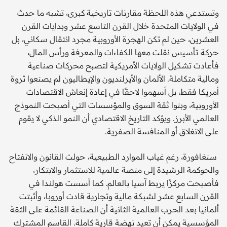
وتستدعي هذه اللحظة مقارنات تاريخية كبرى، تشبه ما حدث
في الولايات المتحدة خلال القرن التاسع عشر وبدايات القرن
العشرين، حين لم تكن الهجرة الأوروبية مجرد انتقال سكاني، بل
حركة تأسيس نقلت معها الكفاءات والمعرفة ورأس المال،
فأعادت تشكيل الولايات الأمريكية لتصبح محركات صناعية
ومالية متكاملة. الألمان والأيرلنديون والإيطاليون لم يصنعوا ثروة
أمريكا فقط، بل أسهموا لاحقًا في إعادة إنعاش الاقتصادات
الأوروبية، وبنوا ثقة السوق والمؤسسات التي أصبحت النموذج
العالمي الأبرز. ويؤكد التاريخ الاقتصادي أن النمو الذكي لا يقوم
على الانغلاق أو المنافسة الصفرية.
سنغافورة، رغم غياب الموارد الطبيعية، حولت القانون والانفتاح
والحوكمة الرشيدة إلى منصة عالمية للاستثمار والابتكار،
فأصبحت مركزًا يربط آسيا بالعالم. كما أسست هولندا في
القرن السابع عشر لشبكة مالية وتجارية قادت أوروبا، وأثبتت
ألمانيا بعد الحرب العالمية الثانية أن الصناعة القائمة على الثقة
المؤسسية يمكن أن تعيد نهضة قارية كاملة. القاسم المشترك