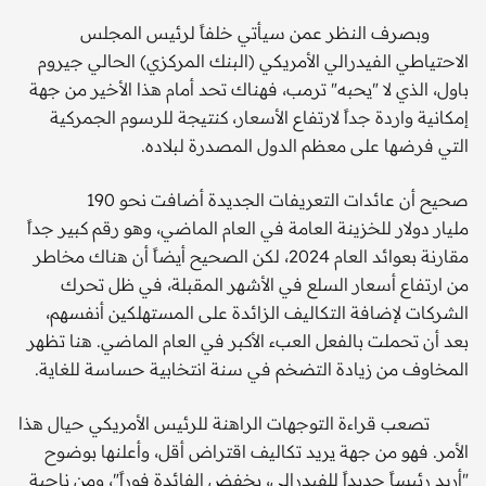
وبصرف النظر عمن سيأتي خلفاً لرئيس المجلس
الاحتياطي الفيدرالي الأمريكي (البنك المركزي) الحالي جيروم
باول، الذي لا "يحبه" ترمب، فهناك تحد أمام هذا الأخير من جهة
إمكانية واردة جداً لارتفاع الأسعار، كنتيجة للرسوم الجمركية
التي فرضها على معظم الدول المصدرة لبلاده.
صحيح أن عائدات التعريفات الجديدة أضافت نحو 190
مليار دولار للخزينة العامة في العام الماضي، وهو رقم كبير جداً
مقارنة بعوائد العام 2024، لكن الصحيح أيضاً أن هناك مخاطر
من ارتفاع أسعار السلع في الأشهر المقبلة، في ظل تحرك
الشركات لإضافة التكاليف الزائدة على المستهلكين أنفسهم،
بعد أن تحملت بالفعل العبء الأكبر في العام الماضي. هنا تظهر
المخاوف من زيادة التضخم في سنة انتخابية حساسة للغاية.
تصعب قراءة التوجهات الراهنة للرئيس الأمريكي حيال هذا
الأمر. فهو من جهة يريد تكاليف اقتراض أقل، وأعلنها بوضوح
"أريد رئيساً جديداً للفيدرالي، يخفض الفائدة فوراً"، ومن ناحية