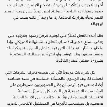
أخرى، لا يرغب بالتأكيد في عودة التضخم للارتفاع، وهو الآن عند
حدود مقبولة من الناحية العملية. ليس غريباً على ترمب أن يعيد
النظر فجأة بقرارات اتخاذها، إذا ما وجد أن ذلك يصب في
توجهاته.
فقد أقدم بالفعل (مثلاً) على تجميد فرض رسوم جمركية على
بعض السلع الأجنبية، لأسباب تتعلق بالمستهلك الأمريكي. وإذا
ما ظهرت آثار التعريفات التي فرضها على السوق الأمريكية، قد
يخفف بعضها، وقد يتوقف ولو لفترة عن مطالبته المستمرة
بضرورة خفض أسعار الفائدة.
كل شيء بات مرهوناً الآن، في طبيعة تحرك الشركات التي
تحملت تكاليف الرسوم. فالمسألة حساسة في سنة حساسة
أيضاً، يسعى فيها ترمب أن يظل الجمهوريون مسيطرين على
المؤسسات التشريعية في البلاد، بكل الوسائل الممكنة.
الانتخابات النصفية، لن تؤثر في نتائجها على الإدارة الحالية
فحسب، بل سينسحب تأثيرها في المستقبل الانتخابي للحزب