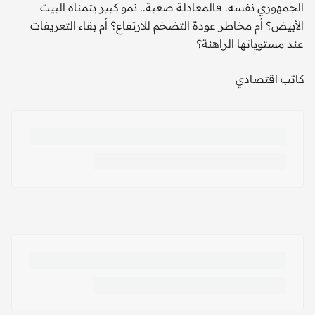
الجمهوري نفسه. فالمعادلة صعبة.. نمو كبير يتمناه البيت
الأبيض؟ أم مخاطر عودة التضخم للارتفاع؟ أم بقاء التعريفات
عند مستوياتها الراهنة؟
كاتب اقتصادي