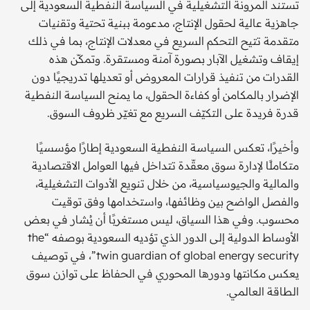
تستند المرونة التشغيلية في السياسة النفطية السعودية إلى
جاهزية عالية لحقول الإنتاج، مدعومة ببنية تحتية وتقنيات
متقدمة تتيح التحكم السريع في معدلات الإنتاج، بما في ذلك
إيقاف وتشغيل الآبار بصورة آمنة ومستقرة. وتمكّن هذه
القدرات من تنفيذ قرارات المعروض أو تعديلها تدريجيًا دون
الإضرار بالمكامن أو كفاءة الحقول، ما يمنح السياسة النفطية
قدرة فريدة على التكيّف السريع مع تغيّر ظروف السوق.
وأخيرًا، تعكس السياسة النفطية السعودية إطارًا مؤسسيًا
متكاملًا لإدارة سوق معقّدة تتداخل فيها العوامل الاقتصادية
والمالية والجيوسياسية، من خلال تنويع الأدوات التشغيلية،
والفصل الواضح بين وظائفها، واستخدامها وفق توقيت
محسوب. وفي هذا السياق، ليس مستغربًا أن يُشار في بعض
الأوساط الدولية إلى الدور الذي تؤديه السعودية بوصفه “the
twin guardian of global energy security”، في توصيف
يعكس مكانتها ودورها المحوري في الحفاظ على توازن سوق
الطاقة العالمي.