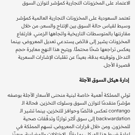
الاعتماد على المخزونات التجارية كمؤشر لتوازن السوق
تعتمد السعودية على المخزونات التجارية العالمية كمؤشر
وسيط لقياس حالة السوق بين الإنتاج والسعر، من خلال
مقارنتها بالمتوسطات التاريخية واتجاهها الزمني. فارتفاع
المخزونات يشير إلى فائض يستدعي تعديل المعروض، بينما
يعكس تراجعها شحًا محتملًا. ويتيح هذا النهج معايرة حجم
التدخل وتوقيته بدقة، بعيدًا عن تقلبات الإشارات السعرية
قصيرة الأجل.
إدارة هيكل السوق الآجلة
تولي المملكة أهمية خاصة لبنية منحنى الأسعار الآجلة بوصفه
مؤشرًا متقدمًا لتوازن السوق وسلوك التخزين. فحالة الـ
contango تعكس فائضًا وحوافز للتخزين، بينما تشير الـ
backwardation إلى سوق أكثر توازنًا وتدفّقات صحية
للمخزون. ومن خلال قرارات المعروض، تسهم المملكة في
إعادة ضبط هذا الهيكل، بما يقلّل الاختلالات والمضاربة، ويعزّز