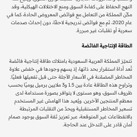
النهج الحفاظ على كفاءة السوق ومنع الاختلالات الهيكلية، وقد
مكّن المملكة من التعامل مع فوائض المعروض الحادة، كما في
عام 2020، ثم مع فوائض تدريجية لاحقًا، دون إحداث صدمات
سعرية أو تقلبات غير مبررة.
الطاقة الإنتاجية الفائضة
تتميّز المملكة العربية السعودية بامتلاك طاقة إنتاجية فائضة
تُعد أداة استقرار بحد ذاتها، إذ يسهم وجودها في خفض علاوة
المخاطر المضمّنة في الأسعار الآجلة حتى قبل تفعيلها فعليًا.
وتراوح هذه الطاقة عادة بين 1.5 و3 ملايين برميل يوميًا بحسب
ظروف السوق، وهو مستوى لا يتوافر بصورة مستدامة لدى
معظم المنتجين الآخرين. ويُعيد هذا الهامش غير المستخدم
تسعير المخاطر المستقبلية ويحدّ من التقلبات المرتبطة
بالانقطاعات غير المتوقعة، عبر تعزيز ثقة السوق بوجود صمام
أمان قادر على التدخل عند الحاجة.