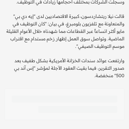
وسجلت الشركات بمختلف أحجامها زيادات في التوظيف.
قالت نيلا ريتشاردسون، كبيرة الاقتصاديين لدى "إيه دي بي"
والمتعاونة مع تلفزيون بلومبرغ، في بيان: "كان التوظيف في
مايو أكثر اتساعاً عبر القطاعات مما شهدناه خلال الأعوام القليلة
الماضية. وتواصل سوق العمل إظهار زخم مستدام مع اقتراب
موسم التوظيف الصيفي".
وارتفعت عوائد سندات الخزانة الأمريكية بشكل طفيف بعد
صدور التقرير، فيما بقيت العقود الآجلة لمؤشر "إس آند بي
500" منخفضة.