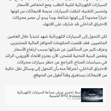
السيارات الكهربائية لتلبية الطلب. ومع انخفاض الأسعار
وتحسن التقنية، انتقلت السيارات عديمة الانبعاثات من كونها
خياراً محدوداً إلى كونها شائعة، وبدأ يبدو أن عصر محركات
الاحتراق الداخلي قد شارف على الانتهاء.
لكن التحول إلى السيارات الكهربائية شهد تذبذباً خلال العامين
الماضيين. فقد قلصت الحكومات الحوافز المالية للمشترين،
وعزف كثير من السائقين عن شرائها بسبب ارتفاع الأسعار
ونقص البنية التحتية للشحن. الآن، يعتزم الاتحاد الأوروبي، الرائد
في سياسات المناخ، التراجع عن حظر سيارات محركات
الاحتراق الداخلي، اعترافاً منه بأن التحول إلى وسائل نقل خالية
من الانبعاثات يستغرق وقتاً أطول من المتوقع.
تسلا تخسر عرش صناعة السيارات الكهربائية
لمصلحة BYD الصينية
Fri, 02 2026