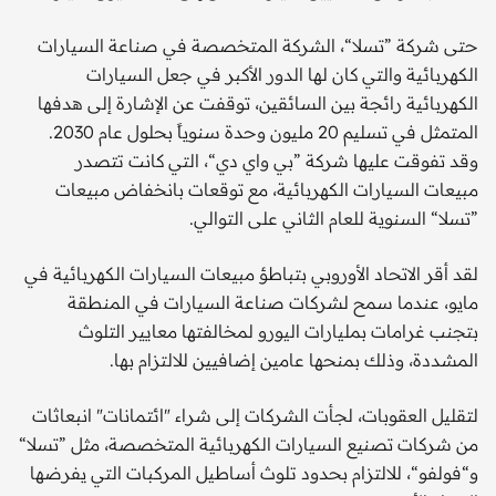
حتى شركة ”تسلا“، الشركة المتخصصة في صناعة السيارات
الكهربائية والتي كان لها الدور الأكبر في جعل السيارات
الكهربائية رائجة بين السائقين، توقفت عن الإشارة إلى هدفها
المتمثل في تسليم 20 مليون وحدة سنوياً بحلول عام 2030.
وقد تفوقت عليها شركة ”بي واي دي“، التي كانت تتصدر
مبيعات السيارات الكهربائية، مع توقعات بانخفاض مبيعات
”تسلا“ السنوية للعام الثاني على التوالي.
لقد أقر الاتحاد الأوروبي بتباطؤ مبيعات السيارات الكهربائية في
مايو، عندما سمح لشركات صناعة السيارات في المنطقة
بتجنب غرامات بمليارات اليورو لمخالفتها معايير التلوث
المشددة، وذلك بمنحها عامين إضافيين للالتزام بها.
لتقليل العقوبات، لجأت الشركات إلى شراء "ائتمانات" انبعاثات
من شركات تصنيع السيارات الكهربائية المتخصصة، مثل ”تسلا“
و“فولفو“، للالتزام بحدود تلوث أساطيل المركبات التي يفرضها