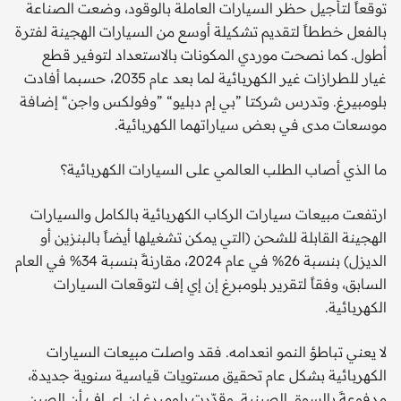
توقعاً لتأجيل حظر السيارات العاملة بالوقود، وضعت الصناعة
بالفعل خططاً لتقديم تشكيلة أوسع من السيارات الهجينة لفترة
أطول. كما نصحت موردي المكونات بالاستعداد لتوفير قطع
غيار للطرازات غير الكهربائية لما بعد عام 2035، حسبما أفادت
بلومبيرغ. وتدرس شركتا ”بي إم دبليو“ ”وفولكس واجن“ إضافة
موسعات مدى في بعض سياراتهما الكهربائية.
ما الذي أصاب الطلب العالمي على السيارات الكهربائية؟
ارتفعت مبيعات سيارات الركاب الكهربائية بالكامل والسيارات
الهجينة القابلة للشحن (التي يمكن تشغيلها أيضاً بالبنزين أو
الديزل) بنسبة 26% في عام 2024، مقارنةً بنسبة 34% في العام
السابق، وفقاً لتقرير بلومبرغ إن إي إف لتوقعات السيارات
الكهربائية.
لا يعني تباطؤ النمو انعدامه. فقد واصلت مبيعات السيارات
الكهربائية بشكل عام تحقيق مستويات قياسية سنوية جديدة،
مدفوعةً بالسوق الصينية. وقدّرت بلومبرغ إن إي إف أن الصين