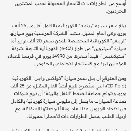
أوسع من الطرازات ذات الأسعار المعقولة لجذب المشترين
المترددين.
يبلغ سعر سيارة ”رينو 5“ الكهربائية بالكامل أقل من 25 ألف
يورو، وفي العام المقبل، ستبدأ الشركة الفرنسية ببيع سيارتها
”توينغو“ الكهربائية المخصصة للمدن بسعر 20 ألف يورو. أما
سيارة ”سيتروين“ من طراز (e-C3) الكهربائية التابعة لشركة
”ستيلانتيس“، فيبدأ سعرها من 14990 يورو في فرنسا للعملاء
المؤهلين لبرنامج الاستئجار الاجتماعي الحكومي.
ومن المتوقع أن يقل سعر سيارة ”فولكس واجن“ الكهربائية
(ID.Polo)، التي ستُطرح للبيع أيضاً العام المقبل، عن 25 ألف
يورو. وتتوقع جماعة الضغط "النقل والبيئة" أن تبيع شركات
صناعة السيارات ما يصل إلى مليوني سيارة كهربائية بالكامل
في الاتحاد الأوروبي هذا العام، وفقاً لتوقعاتها المتفائلة، مع
ازدياد الطلب بفضل الطرازات ذات الأسعار المقبولة.
سيمثل ذلك قفزة نوعية تتجاوز مبيعات السيارات الكهربائية