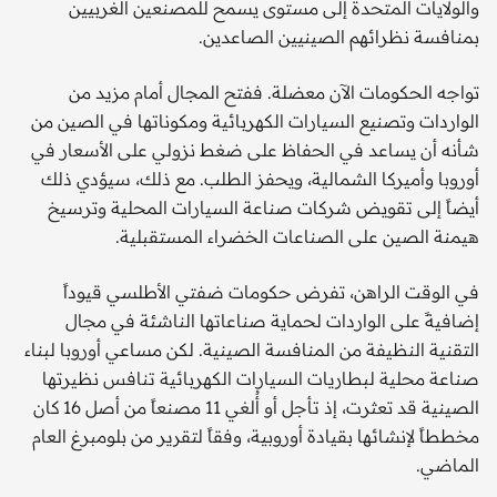
والولايات المتحدة إلى مستوى يسمح للمصنعين الغربيين
بمنافسة نظرائهم الصينيين الصاعدين.
تواجه الحكومات الآن معضلة. ففتح المجال أمام مزيد من
الواردات وتصنيع السيارات الكهربائية ومكوناتها في الصين من
شأنه أن يساعد في الحفاظ على ضغط نزولي على الأسعار في
أوروبا وأميركا الشمالية، ويحفز الطلب. مع ذلك، سيؤدي ذلك
أيضاً إلى تقويض شركات صناعة السيارات المحلية وترسيخ
هيمنة الصين على الصناعات الخضراء المستقبلية.
في الوقت الراهن، تفرض حكومات ضفتي الأطلسي قيوداً
إضافيةً على الواردات لحماية صناعاتها الناشئة في مجال
التقنية النظيفة من المنافسة الصينية. لكن مساعي أوروبا لبناء
صناعة محلية لبطاريات السيارات الكهربائية تنافس نظيرتها
الصينية قد تعثرت، إذ تأجل أو أُلغي 11 مصنعاً من أصل 16 كان
مخططاً لإنشائها بقيادة أوروبية، وفقاً لتقرير من بلومبرغ العام
الماضي.