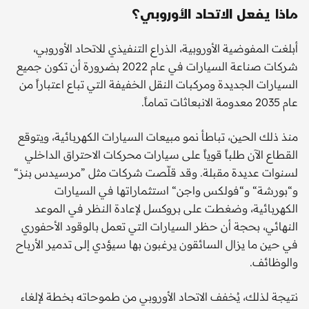
ماذا يفعل الاتحاد الأوروبي؟
أبلغت المفوضية الأوروبية، الذراع التنفيذي للاتحاد الأوروبي،
شركات صناعة السيارات في عام 2022 بضرورة أن تكون جميع
السيارات الجديدة ومركبات النقل الخفيفة التي تباع اعتباراً من
عام 2035 معدومة الانبعاثات تماماً.
منذ ذلك الحين، تباطأ نمو مبيعات السيارات الكهربائية، ويتوقع
القطاع الآن طلباً قوياً على سيارات محركات الاحتراق الداخلي
لسنوات عديدة مقبلة. وقد قلّصت شركات مثل ”مرسيدس بنز“
و“بورشة“ و“فولكس واجن“ استثماراتها في السيارات
الكهربائية، وضغطت على بروكسل لإعادة النظر في الموعد
النهائي، بحجة أن حظر السيارات التي تعمل بالوقود الأحفوري
في حين ما يزال السائقون يرغبون بها سيؤدي إلى تدمير الأرباح
والوظائف.
نتيجة لذلك، يُخفف الاتحاد الأوروبي من طموحاته بخطة لإلغاء