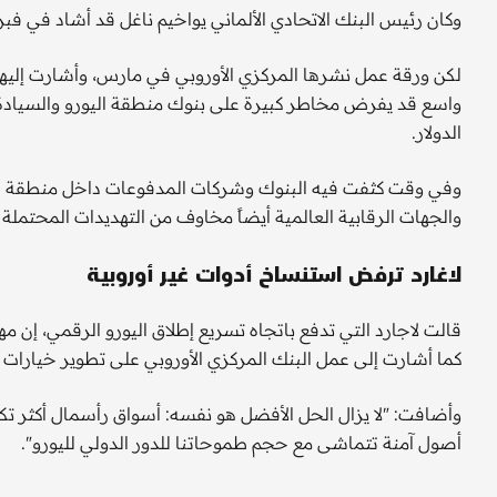
وكان رئيس البنك الاتحادي الألماني يواخيم ناغل قد أشاد في فبرا
لكن ورقة عمل نشرها المركزي الأوروبي في مارس، وأشارت إليها 
واسع قد يفرض مخاطر كبيرة على بنوك منطقة اليورو والسيادة 
الدولار.
وفي وقت كثفت فيه البنوك وشركات المدفوعات داخل منطقة ال
والجهات الرقابية العالمية أيضاً مخاوف من التهديدات المحتملة ل
لاغارد ترفض استنساخ أدوات غير أوروبية
قالت لاجارد التي تدفع باتجاه تسريع إطلاق اليورو الرقمي، إن 
كما أشارت إلى عمل البنك المركزي الأوروبي على تطوير خيارات ا
وأضافت: "لا يزال الحل الأفضل هو نفسه: أسواق رأسمال أكثر تكامل
أصول آمنة تتماشى مع حجم طموحاتنا للدور الدولي لليورو".