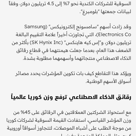
السوقية للشركات الكندية نحو 7% إلى 4.5 تريليون دولار، وفقاً
لبيانات جمعتها "بلومبرغ".
وقد زادت أسهم "سامسونج إلكترونيكس" (Samsung
Electronics Co)، التي تجاوزت أخيراً علامة التقييم البالغة
تريليون دولار، و"إس كيه هاينكس" (SK Hynix Inc) بأكثر من
الضعف هذا العام، بعدما جعلت هيمنتهما في قطاع رقائق
الذكاء الاصطناعي منتجاتهما وأسهمهما مطلوبة بشدة.
ويؤكد هذا التقاطع كيف بات تكوين المؤشرات يحدد مصائر
أسواق الأسهم الوطنية.
رقائق الذكاء الاصطناعي ترفع وزن كوريا عالمياً
مع استحواذ الشركتين العملاقتين في الرقائق على 45% من
وزن المؤشر القياسي، استفادت القيمة السوقية لشركات كوريا
من موجة الطلب على أشباه الموصلات، لتتجاوز أسواقاً أوروبية
كبرى مثل المملكة المتحدة وفرنسا.