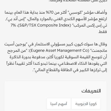
وأضاف مؤشر "كوسبي" أكثر من 70% منذ بداية هذا العام، بينما
ارتفع مؤشر الأسهم الكندي الغني بالموارد والمال، "إس آند بي/
تي إس إكس المركب" (S&P/TSX Composite Index)، 7%
فقط.
وقال ها سوك كيون، كبير مسؤولي الاستثمار في "يوجين أسيت
مانجمنت" (Eugene Asset Management Co): "من المرجح
أن تتوسع القيمة السوقية لكوريا أكثر، مدفوعة بدورة الذاكرة
التي يقودها الذكاء الاصطناعي، بينما تبدو كندا أكثر تقييداً نظراً
إلى تركزها الكبير في الطاقة والقطاع المالي".
التعريفات
كوريا الجنوبية
أسهم آسيا