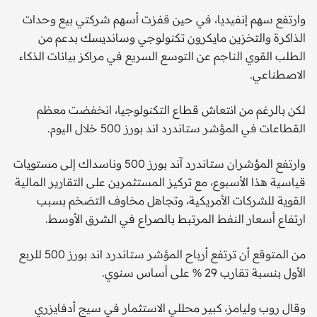
وارتفع سهم إنفيديا، في حين قفزت أسهم شركتي بيع وحدات
الذاكرة والتخزين مايكرون تكنولوجي وسانديسك بدعم من
الطلب القوي الناجم عن التوسع السريع في مراكز بيانات الذكاء
الاصطناعي.
لكن بالرغم من انتعاش قطاع التكنولوجيا، انخفضت معظم
القطاعات في المؤشر ستاندرد اند بورز 500 خلال اليوم.
وارتفع المؤشران ستاندرد آند بورز 500 وناسداك إلى مستويات
قياسية هذا الأسبوع، مع تركيز المستثمرين على التقارير المالية
القوية للشركات الأمريكية، وتجاهل مخاوف التضخم بسبب
ارتفاع أسعار النفط المرتبط بالصراع في الشرق الأوسط.
من المتوقع أن ترتفع أرباح المؤشر ستاندرد اند بورز 500 للربع
الأول بنسبة تقارب 29 % على أساس سنوي.
وقال روب وليامز، كبير محللي الاستثمار في سيج أدفايزري