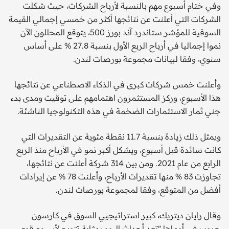
وفي ختام أسبوع مهم بالنسبة لأرباح الشركات، حيث شكلت
الشركات التي أعلنت عن نتائجها أكثر من خمسي إجمالي القيمة
السوقية للمؤشر ستاندرد آند بورز 500، يتوقع المحللون الآن
نموا إجماليا في أرباح الربع الأول بنسبة 27.8 % على أساس
سنوي، وفقا لبيانات مجموعة بورصات لندن.
وأعلنت خمس شركات كبرى في الذكاء الاصطناعي عن نتائجها
هذا الأسبوع، وركز المستثمرون اهتمامهم على توقيت ومدى بدء
جني ثمار الاستثمارات الضخمة في هذه التكنولوجيا الناشئة.
ويمثل ذلك زيادة بنسبة 11.7 نقطة مئوية عن التقديرات التي
كانت سائدة قبل أسبوع، ويشكل أكبر نمو في الأرباح منذ الربع
الرابع من عام 2021. ومن بين 314 شركة أعلنت عن نتائجها،
تجاوزت 83 % منها تقديرات الأرباح، وأعلنت 78 % عن إيرادات
أفضل من المتوقع، وفقا لمجموعة بورصات لندن.
وقال رايان ديتريك، كبير استراتيجيي السوق في كارسون
جروب في أوماها "تعد أحداث اليوم بمثابة تتويج لأسبوع قوي