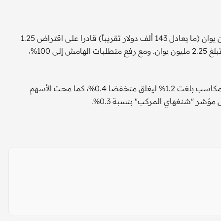
قبل هذا التعديل، كان المستثمر الذي يمتلك رأسمالا بقيمة مليون يوان (ما يعادل 143 ألف دولار تقريباً) قادرا على اقتراض 1.25
مليون يوان من شركة الوساطة، بما يمنحه قوة شرائية إجمالية تبلغ 2.25 مليون يوان. ومع رفع متطلبات الهامش إلى 100%،
وفي التداولات، تراجع مؤشر "سي إس آي 300" بعدما تخلى عن مكاسب بلغت 1.2% ليغلق منخفضا 0.4%، كما محت الأسهم
ؤشر "شنغهاي المركب" بنسبة 0.3%.