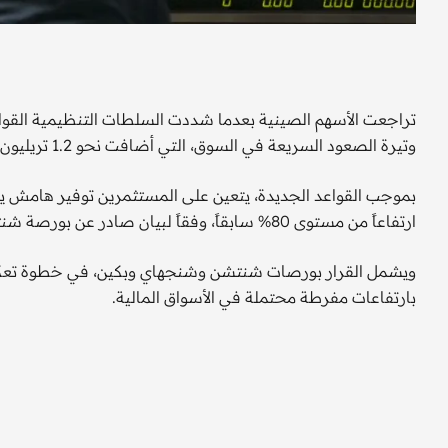
تراجعت الأسهم الصينية بعدما شددت السلطات التنظيمية القواع
وتيرة الصعود السريعة في السوق، التي أضافت نحو 1.2 تريليون دولار إلى القيمة السوقية خلال الشهر الماضي وحده.
ارتفاعاً من مستوى 80% سابقاً، وفقاً لبيان صادر عن بورصة شنتشن.
ويشمل القرار بورصات شنتشن وشنجهاي وبكين، في خطوة تعكس
بارتفاعات مفرطة محتملة في الأسواق المالية.