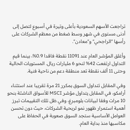
تراجعت الأسهم السعودية بأعلى وتيرة في أسبوع لتصل إلى
أدنى مستوى في شهر وسط ضغط من معظم الشركات على
رأسها "الراجحي" و"معادن".
وأغلق المؤشر العام عند 11091 نقطة فاقدا 0.9%، بينما قيم
التداول ارتفعت 42% لنحو 6 مليارات ريال. المستويات الحالية
وحتى 11 ألف نقطة تعد منطقة دعم من ناحية فنية.
وفي المقابل تتداول السوق بمكرر 21 مرة تقريبا عند استثناء
أرامكو، في المقابل يتداول مؤشر MSCI للأسواق الناشئة بنحو
10 مرات وفقا لبيانات بلومبرغ، وفي ظل تلك التقييمات تبرز
أهمية استمرار ظهور نمو لربحية الشركات، حيث دون تحسن
العوامل الأساسية ستجد السوق صعوبة في الحفاظ على
مكاسبها منذ بداية العام.