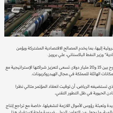
ولية إليها، بما يخدم المصالح الاقتصادية المشتركة ويؤمن
دية" وزير النفط الباكستاني، علي برويز.
وقال برويز، إن بلاده بوصفها مستوردا صافيا للطاقة بفاتورة تراوح بين 15 و20 مليار دولار، تسعى لتعزيز شراكتها الإستراتيجية مع
كانات الهائلة للمملكة في مجال الهيدروكربونات.
ي تستضيفه الرياض، أن توقيت انعقاد المؤتمر مثالي نظرا
عادن الحيوية في ظل التطور التقني.
 وتعبئة رؤوس الأموال اللازمة لتشغيلها، خاصة مع تراجع إنتاج
عالمية، ما يجعل من التعاون الدولي ضرورة ملحة لاستقرار هذا