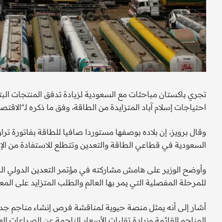
تجري باكستان مباحثات مع السعودية لزيادة تدفق المنتجات البتر
احتياجات إسلام آباد المتزايدة من الطاقة، وفق ما ذكره لـ"الاقتصا
السعودية في قطاعي الطاقة والتعدين وتتطلع للاستفادة من الإم
وأوضح الوزير على هامش مشاركته في مؤتمر التعدين الدولي الذ
للمرحلة المفصلية التي يمر بها العالم والطلب المتزايد على الم
أشار إلى أنه يمثل منصة حيوية لمناقشة فرص إنشاء مناجم جديدة
المناجم القائمة وزيادة تقلبات الأسعار الناجمة عن الصراعات ال