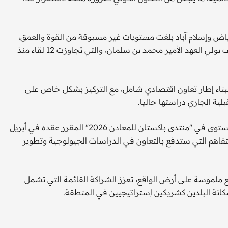
رياض وإسلام آباد بلغت مستويات غير مسبوقة من القوة والعمق،
مستشهدا بتعدد اللقاءات التي جمعت رئيس الوزراء شهباز شريف بولي العهد الأمير محمد بن سلمان، والتي تجاوزت 12 لقاء منذ
 لبناء إطار تعاون اقتصادي شامل، مع التركيز بشكل خاص على
لية الجاري دراستها حاليا.
وكشف الوزير عن تطلع باكستان لاستقبال وفد سعودي رفيع المستوى في "منتدى باكستان للمعادن 2026" المقرر عقده في أبريل
لتفاهم التي ستدفع بالتعاون في الدراسات الجيولوجية وتطوير
ملموسة على أرض الواقع، تعزز الشراكة القائمة التي تشمل
مكانة البلدين كشريكين إستراتيجيين في المنطقة.