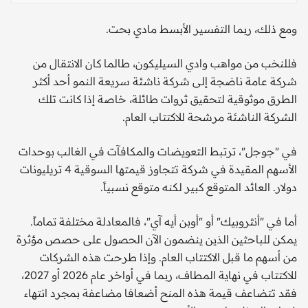
ومع ذلك، ربما التفسير الأبسط مادي بحت.
فللنخب من مواهب وادي السيليكون، طالما كان الانتقال من
شركة عامة ناضجة إلى شركة ناشئة سريعة النمو أحد أكثر
الطرق موثوقية لتحقيق ثروات طائلة، خاصة إذا كانت تلك
الشركة الناشئة مرشحة للاكتتاب العام.
في "جوجل"، ترتبط التعويضات والمكافآت في الغالب بوحدات
الأسهم المقيدة في شركة تتجاوز قيمتها السوقية 4 تريليونات
دولار. العائد المتوقع كبير لكنه متوقع نسبياً.
أما في "أنثروبيك" أو "أوبن أيه آي"، فالمعادلة مختلفة تماماً.
يمكن للباحثين الذين ينضمون الآن الحصول على حصص مؤثرة
من أسهم ما قبل الاكتتاب العام. وإذا طرحت هذه الشركات
للاكتتاب في نهاية المطاف، ربما في أواخر عام 2026 أو 2027،
فقد تتضاعف قيمة هذه المنح أضعافا مضاعفة بمجرد انتهاء