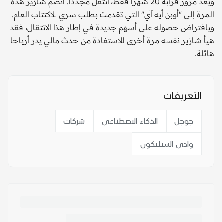
وبعد مرور قرابة 20 شهراً فقط، انتقل مجدداً. انضم شازير هذه
المرة إلى "أوبن أيه آي" التي تقدمت بطلب سري للاكتتاب العام.
وبافتراض حصوله على أسهم جديدة في إطار هذا الانتقال، فقد
هيأ شازير نفسه مرة أخرى للاستفادة من حدث مالي يدر أرباحا
هائلة.
التعريفات
جوجل
الذكاء الاصطناعي
شركات
وادي السيليكون