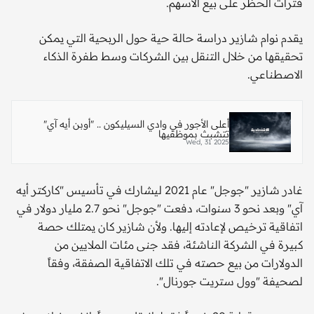
فترات الحظر على بيع الأسهم.
يقدم نوام شازير دراسة حالة حية حول الربحية التي يمكن
تحقيقها من خلال التنقل بين الشركات وسط طفرة الذكاء
الاصطناعي.
أعلى الأجور في وادي السيليكون .. "أوبن أيه آي"
تتشبث بموظفيها
Wed, 31 2025
غادر شازير "جوجل" عام 2021 ليشارك في تأسيس "كاركتر أيه
آي" وبعد نحو 3 سنوات، دفعت "جوجل" نحو 2.7 مليار دولار في
اتفاقية ترخيص لإعادته إليها. ولأن شازير كان يمتلك حصة
كبيرة في الشركة الناشئة، فقد جنى مئات الملايين من
الدولارات من بيع حصته في تلك الاتفاقية الصفقة، وفقاً
لصحيفة "وول ستريت جورنال".