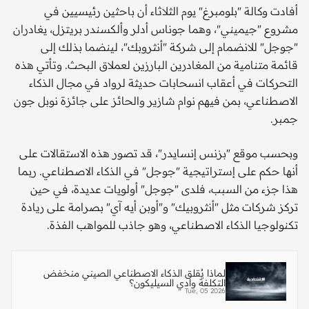
أفادت وكالة "بلومبرغ" يوم الثلاثاء أن باحثين رئيسيين في
مشروع "جيميني"، وهما جوناس أدلر وألكسندر بريتزل، يغادران
"جوجل" للانضمام إلى شركة "أنثروبك"، لينضما بذلك إلى
قائمة متنامية من المغادرين البارزين لعملاق البحث. وتأتي هذه
التحركات في أعقاب انسحابات حديثة لرواد في مجال الذكاء
الاصطناعي، بمن فيهم نوام شازير والحائز على جائزة نوبل جون
جمبر.
وبحسب موقع "بزنس إنسايدر"، قد تصور هذه الاستقالات على
أنها حكم على إستراتيجية "جوجل" في الذكاء الاصطناعي. ربما
هذا جزء من السبب، فلدى "جوجل" أولويات عديدة، في حين
تركز شركات مثل "أنثروبيك" و"أوبن أيه آي" بصرامة على ريادة
تكنولوجيا الذكاء الاصطناعي، وهو جاذب للمواهب الفذة.
لماذا يُقلق الذكاء الاصطناعي الصيني منخفض
التكلفة وادي السيليكون؟
Tue, 05 2026