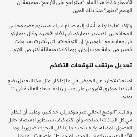
الأسعار 2.6% هذا العام، "ستُراجع على الأرجح"، مضيفة أن
الوضع "تطور" منذ ذلك الحين.
وتؤكد تعليقاتها ما أشار إليه صناع سياسة، بينهم عضو مجلس
المحافظين ألكسندر ديماركو، في الأيام الأخيرة. وقال ديماركو
في مقابلة مع "بلومبرغ" إن التوقعات، التي نُشرت بعد وقت
قصير من بداية حرب إيران، ربما كانت متفائلة أكثر من اللازم.
تعديل مرتقب لتوقعات التضخم
امتنعت لاجارد عن الخوض في ما إذا كان مثل هذا التعديل يضع
البنك المركزي الأوروبي على مسار زيادة أسعار الفائدة في 11
يونيو.
وقالت: "الوضع الحالي غير مؤكد إلى حد كبير، وعلينا أن ننظر
في كل البيانات المتاحة، وأن نقيّم كيف سيتطور الاقتصاد خلال
الفصول المقبلة، وكيف نحدد ما إذا كان التحرك ضرورياً، وما
الأثر الذي سيتركه في المدى المتوسط". وأضافت: "هدفنا