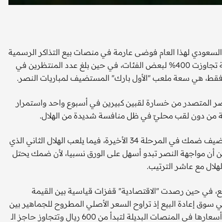
السعودي لهذا العام فوضى عارمة في منصات بيع التذاكر الرسمية
وغير الرسمية، إثر ارتفاع أسعار التذاكر عن سعرها الأصلي بنسبة تجاوزت 400% لبعض الفئات، في حين بلغ عدد المنتظرين في
ر المتصدر من خسارة لقبين كبيرين في أسبوع واحد واستمرار
ية من دون لقب محليّ في ظل منافسة شديدة من الهلال.
ويُعد النصر الأقرب إلى التتويج باللقب الأول منذ 2019، حين يستضيف ضمك في المرحلة 34 الأخيرة، فيما يلعب الهلال الثاني الذي
 أن مواجهة النصر تبدو أسهل على الورق نسبيا، لأن ضمك يحتل
هلال مع عاشر الترتيب.
 في منصة الأول بارك نحو 2.2 مليون مشجع، في حين رصدت "الاقتصادية" قفزات قياسية بين القيمة
سوق إعادة البيع إذ تراوح السعر الأصلي المطروح للجماهير بين
34 ريال كحد أدنى و110 ريالات للمقاعد الأمامية، في حين قفزت أسعارها في المنصات البديلة لتبدأ من 600 ريال وتتجاوز حاجز الـ