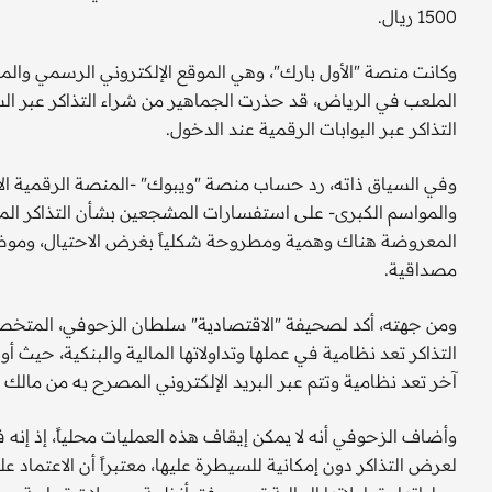
1500 ريال.
وكانت منصة "الأول بارك"، وهي الموقع الإلكتروني الرسمي والمعت
الملعب في الرياض، قد حذرت الجماهير من شراء التذاكر عبر الس
التذاكر عبر البوابات الرقمية عند الدخول.
وفي السياق ذاته، رد حساب منصة "ويبوك" -المنصة الرقمية الأك
والمواسم الكبرى- على استفسارات المشجعين بشأن التذاكر المتو
المعروضة هناك وهمية ومطروحة شكلياً بغرض الاحتيال، وموضحا
مصداقية.
ومن جهته، أكد لصحيفة "الاقتصادية" سلطان الزحوفي، المتخصص
التذاكر تعد نظامية في عملها وتداولاتها المالية والبنكية، حيث 
آخر تعد نظامية وتتم عبر البريد الإلكتروني المصرح به من مالك ا
وأضاف الزحوفي أنه لا يمكن إيقاف هذه العمليات محلياً، إذ إ
لعرض التذاكر دون إمكانية للسيطرة عليها، معتبراً أن الاعتماد عل