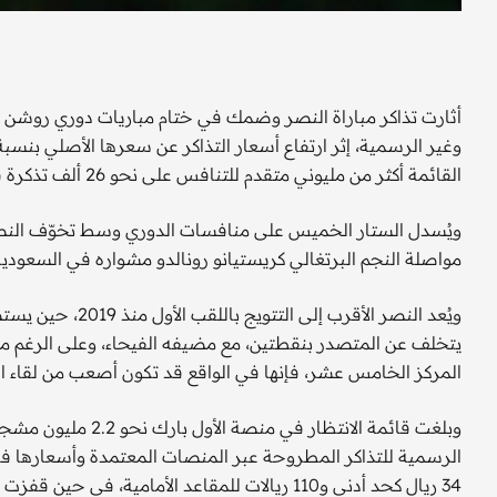
أثارت تذاكر مباراة النصر وضمك في ختام مباريات دوري روشن 
القائمة أكثر من مليوني متقدم للتنافس على نحو 26 ألف تذكرة فقط، هي سعة ملعب "الأول بارك" المستضيف لمباريات النصر.
ويُسدل الستار الخميس على منافسات الدوري وسط تخوّف النص
مواصلة النجم البرتغالي كريستيانو رونالدو مشواره في السعود
يتخلف عن المتصدر بنقطتين، مع مضيفه الفيحاء، وعلى الرغم من
المركز الخامس عشر، فإنها في الواقع قد تكون أصعب من لقاء ال
وبلغت قائمة الانتظار
الرسمية للتذاكر المطروحة عبر المنصات المعتمدة وأسعارها في 