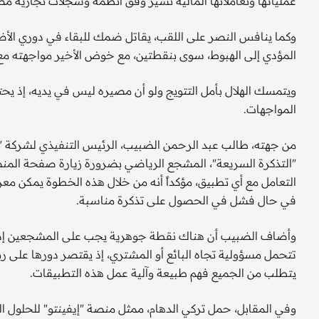
عملياتها وتعاملاتها المالية تسير وفق أنظمة وسجلات تجارية م
وكما ينافس النصر على اللقب، يقاتل ضمك للبقاء في دوري الأضو
المؤدي إلى الهبوط، سوى بنقطتين، مع خوض الأخير مواجهته مع
ويتمسك الهلال بأمل التتويج ولو أن مصيره ليس في يديه، إذ يحتا
المواجهات.
من جهته، طالب عبد الرحمن الضبيب، الرئيس التنفيذي لشركة "ال
"التذكرة السريعة"، المشجع الرياضي بضرورة زيارة صفحة المنص
التعامل مع أي تطبيق، مؤكداً أنه من خلال هذه الخطوة يمكن مع
في حال فشل في الحصول على تذكرة مناسبة.
وأضاف الضبيب أن هناك نقطة جوهرية يجب على المشجعين إدر
تتحمل مسؤولية تجاه البائع أو المشتري، إذ يقتصر دورها على 
يتطلب من الجميع فهم طبيعة وآلية عمل هذه التطبيقات.
وفي المقابل، حمل تركي الدهام، ممثل منصة "إيفينتو" للحلول ال