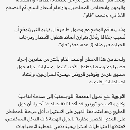
والبذور، وانخفاض المحاصيل، وارتفاع أسعار السلع، ثم التضخم
الغذائي، بحسب "فاو".
وقد يتفاقم الوضع مع وصول ظاهرة ال نينيو التي يُتوقع أن
تُسبب جفافا وتُخلّ بتوازن أنماط هطول الأمطار ودرجات
الحرارة في مناطق عدة، وفق "فاو".
وللحد من هذا الخطر، أوصت الفاو بأكثر من عشرين إجراء
قصيرا ومتوسطا وطويل الأمد، تشمل مسارات بديلة حول
مضيق هرمز، وتوفير قروض ميسرة للمزارعين، وإنشاء
احتياطيات إقليمية.
الأولوية منع تحول الصدمة اللوجستية إلى صدمة إنتاجية
وكان ماكسيمو توريرو قد أكد لـ"الاقتصادية" أخيرا، أن دول
الخليج رغم اعتمادها الكبير على الاستيراد، أقل عرضة للمخاطر
على المدى القصير مقارنة بالدول الهشة ذات الدخل المنخفض،
لامتلاكها احتياطيات استراتيجية تكفي لتغطية الاحتياجات