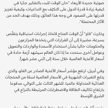
صوتية جديدة الأربعاء "حان الوقت للبدء بالتفكير جدّيا في
كيفية زيادة قدرة الدول على التكيّف مع التداعيات، وكيفية تعزيز
قدرتها على الصمود في وجه هذا العائق، وذلك بهدف الحد من
الآثار المحتملة".
وذكرت "فاو" أنّ الوقت المتاح لاتخاذ إجراءات استباقية يتقلّص
بسرعة، مشيرة إلى أن القرارات التي يتخذها المزارعون
والحكومات حاليا بشأن استخدام الأسمدة والواردات والتمويل
وعوامل أخرى ستحدد ما إذا كان العالم سيشهد أزمة حادة في
أسعار الأغذية العالمية خلال ستة إلى اثني عشر شهراً.
وفي أبريل، ارتفع مؤشر أسعار الأغذية الصادر عن الفاو، والذي
يتابع التغيرات الشهرية في الأسعار العالمية لسلة من المنتجات
الغذائية المتداولة عالميا، للشهر الثالث على التوالي، مدفوعا
بارتفاع تكاليف الطاقة والاضطرابات المرتبطة بالنزاع في
الشرق الأوسط.
وتمتد آثار الصدمة على مراحل متتالية: الطاقة، والأسمدة،