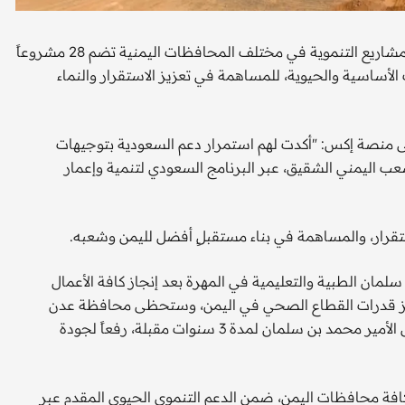
أعلن البرنامج السعودي لتنمية وإعمار اليمن تدشين حزمة من المشاريع التنموية في مختلف المحافظات اليمنية تضم 28 مشروعاً
كافة القطاعات الأساسية والحيوية، للمساهمة في تعزيز الاستقرار والنماء
ى منصة إكس: "أكدت لهم استمرار دعم السعودية بتوجيهات
عب اليمني الشقيق، عبر البرنامج السعودي لتنمية وإعمار
تقرار، والمساهمة في بناء مستقبلٍ أفضل لليمن وشعبه.
سلمان الطبية والتعليمية في المهرة بعد إنجاز كافة الأعمال
عزيز قدرات القطاع الصحي في اليمن، وستحظى محافظة عدن
بمشاريع ومبادرات تنموية نوعية منها استمرار تشغيل مستشفى الأمير محمد بن سلمان لمدة 3 سنوات مقبلة، رفعاً لجودة
فة محافظات اليمن، ضمن الدعم التنموي الحيوي المقدم عبر