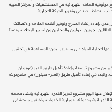
ع موثوقية الطاقة الكهربائية في المستشفيات والمراكز الطبية
نب النشاط الصناعي وتعزيز الحركة التجارية.
_عدن بإعادة إنشاء المدرج وتوفير أنظمة الملاحة والاتصالات،
قلين الجويين الدوليين والمحليين من تسيير الرحلات، ودعماً
وعها لتحلية المياه على مستوى اليمن؛ للمساهمة في تحقيق
أخير من مشروع توسعة وإعادة تأهيل طريق العبر (غويربان –
 المرحلتين الأولى والثانية بطول 90كم في مأرب، والبدء في إعادة تأهيل طريق (العبر– سيئون) في حضرموت؛
إعلان عنها اليوم مشروع تعزيز القدرة الكهربائية بإنشاء محطة
زاً لقدرات الطاقة الكهربائية، ودعماً لاستمرارية الخدمات، وتشغيل مستشفى
.