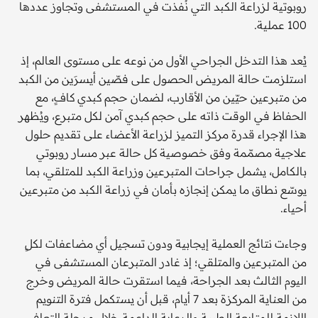
روبوتية لزراعة الكبد التي نُفذت في المستشفى وتجاوز عددها
100 عملية.
يُعد هذا التدخل الجراحي الأول من نوعه على مستوى العالم، إذ
استلزمت حالة المريض الحصول على فصّين أيسرَين من الكبد
من متبرعين حيّين من الأقارب، لضمان حجم كبدي كافٍ، مع
الحفاظ في الوقت ذاته على حجم كبدي آمن لكل متبرع، ويُظهر
هذا الإجراء قدرة مركز التميز لزراعة الأعضاء على تقديم حلول
علاجية مصمّمة وفق خصوصية كل حالة عبر مسار روبوتي
بالكامل، يشمل جراحات المتبرعين وزراعة الكبد للمتلقي، بما
يوسّع نطاق ما يمكن إنجازه بأمان في زراعة الكبد من متبرعين
أحياء.
وجاءت نتائج العملية إيجابية ودون تسجيل أي مضاعفات لكلٍ
من المتبرعين والمتلقي؛ إذ غادر المتبرعان المستشفى في
اليوم الثالث بعد الجراحة، فيما استقرت حالة المريض وخرج
من العناية المركزة بعد 7 أيام، قبل أن يستكمل فترة التنويم
اللازمة للمتابعة الطبية والرعاية الداعمة خلال مرحلة التعافي.