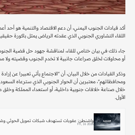
أكد قيادات الجنوب اليمني، أن دعم الاقتصاد والتنمية هو أحد أ
اللقاء التشاوري الجنوبي الذي عقدته الرياض يمثل باكورة حقيقي
جاء ذلك في بيان ختامي للقاء، لمناقشة جهود حل قضية الجنوب،
أو محاولات لخلق صراعات جانبية لا تخدم الجنوب وقضيته ولا مس
وذكر القيادات من خلال البيان، أن "الاجتماع يأتي تعبيرا عن إر
ومحافظاتهم"، معتبرين أن الحوار الجنوبي الذي سترعاه السعودية 
خلال صناعة خلافات جنوبية داخلية، أو استعداء المملكة وخلق ص
الأول.
واشنطن: عقوبات تستهدف شبكات تمويل الحوثي وشرك
Fri, 16 2026