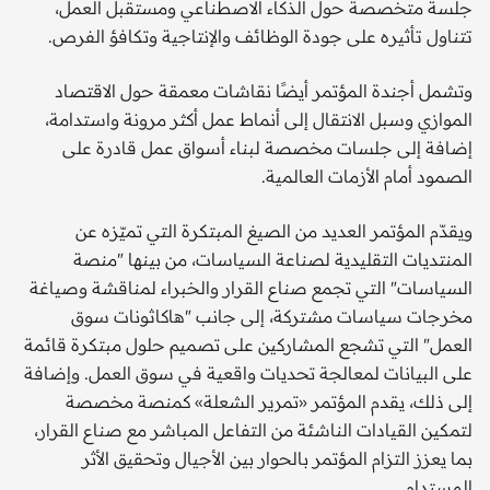
جلسة متخصصة حول الذكاء الاصطناعي ومستقبل العمل،
تتناول تأثيره على جودة الوظائف والإنتاجية وتكافؤ الفرص.
وتشمل أجندة المؤتمر أيضًا نقاشات معمقة حول الاقتصاد
الموازي وسبل الانتقال إلى أنماط عمل أكثر مرونة واستدامة،
إضافة إلى جلسات مخصصة لبناء أسواق عمل قادرة على
الصمود أمام الأزمات العالمية.
ويقدّم المؤتمر العديد من الصيغ المبتكرة التي تميّزه عن
المنتديات التقليدية لصناعة السياسات، من بينها "منصة
السياسات" التي تجمع صناع القرار والخبراء لمناقشة وصياغة
مخرجات سياسات مشتركة، إلى جانب "هاكاثونات سوق
العمل" التي تشجع المشاركين على تصميم حلول مبتكرة قائمة
على البيانات لمعالجة تحديات واقعية في سوق العمل. وإضافة
إلى ذلك، يقدم المؤتمر «تمرير الشعلة» كمنصة مخصصة
لتمكين القيادات الناشئة من التفاعل المباشر مع صناع القرار،
بما يعزز التزام المؤتمر بالحوار بين الأجيال وتحقيق الأثر
المستدام.