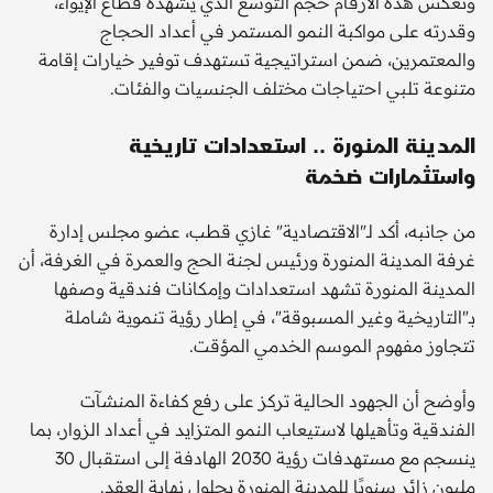
وتعكس هذه الأرقام حجم التوسع الذي يشهده قطاع الإيواء،
وقدرته على مواكبة النمو المستمر في أعداد الحجاج
والمعتمرين، ضمن استراتيجية تستهدف توفير خيارات إقامة
متنوعة تلبي احتياجات مختلف الجنسيات والفئات.
المدينة المنورة .. استعدادات تاريخية
واستثمارات ضخمة
من جانبه، أكد لـ"الاقتصادية" غازي قطب، عضو مجلس إدارة
غرفة المدينة المنورة ورئيس لجنة الحج والعمرة في الغرفة، أن
المدينة المنورة تشهد استعدادات وإمكانات فندقية وصفها
بـ"التاريخية وغير المسبوقة"، في إطار رؤية تنموية شاملة
تتجاوز مفهوم الموسم الخدمي المؤقت.
وأوضح أن الجهود الحالية تركز على رفع كفاءة المنشآت
الفندقية وتأهيلها لاستيعاب النمو المتزايد في أعداد الزوار، بما
ينسجم مع مستهدفات رؤية 2030 الهادفة إلى استقبال 30
مليون زائر سنويًا للمدينة المنورة بحلول نهاية العقد.